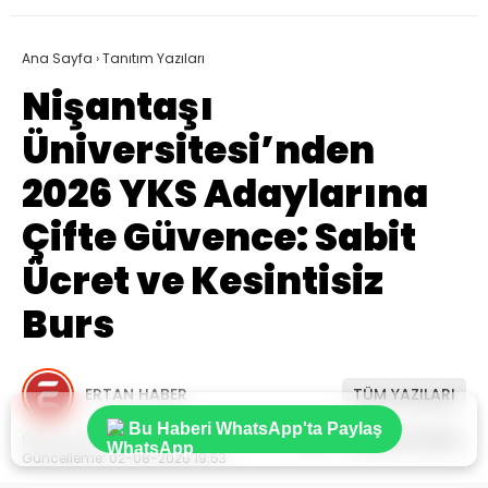
Ana Sayfa
›
Tanıtım Yazıları
Nişantaşı
Üniversitesi’nden
2026 YKS Adaylarına
Çifte Güvence: Sabit
Ücret ve Kesintisiz
Burs
ERTAN HABER
TÜM YAZILARI
Bu Haberi WhatsApp'ta Paylaş
Giriş: 02-08-2026 19:53
7
Tanıtım Yazıları
Güncelleme: 02-08-2026 19:53