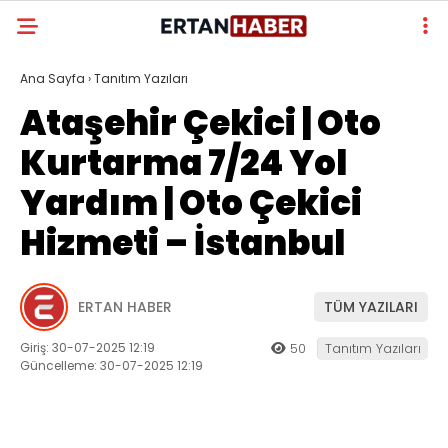
Ana Sayfa
›
Tanıtım Yazıları
Ataşehir Çekici | Oto
Kurtarma 7/24 Yol
Yardım | Oto Çekici
Hizmeti – İstanbul
ERTAN HABER
TÜM YAZILARI
Giriş: 30-07-2025 12:19
50
Tanıtım Yazıları
Güncelleme: 30-07-2025 12:19