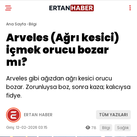
Ana Sayfa
›
Bilgi
Arveles (Ağrı kesici)
içmek orucu bozar
mı?
Arveles gibi ağızdan ağrı kesici orucu
bozar. Zorunluysa boz, sonra kaza; kalıcıysa
fidye.
ERTAN HABER
TÜM YAZILARI
Giriş: 12-02-2026 03:15
78
Bilgi
Sağlık