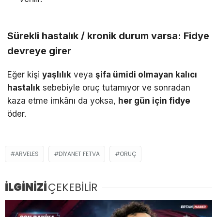
Sürekli hastalık / kronik durum varsa: Fidye
devreye girer
Eğer kişi
yaşlılık
veya
şifa ümidi olmayan kalıcı
hastalık
sebebiyle oruç tutamıyor ve sonradan
kaza etme imkânı da yoksa,
her gün için fidye
öder.
ARVELES
DIYANET FETVA
ORUÇ
İLGİNİZİ
ÇEKEBİLİR