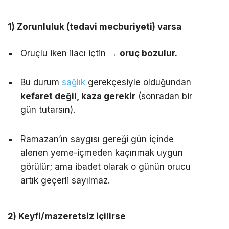
1) Zorunluluk (tedavi mecburiyeti) varsa
Oruçlu iken ilacı içtin →
oruç bozulur.
Bu durum
sağlık
gerekçesiyle olduğundan
kefaret değil, kaza gerekir
(sonradan bir
gün tutarsın).
Ramazan’ın saygısı gereği gün içinde
alenen yeme-içmeden kaçınmak uygun
görülür; ama ibadet olarak o günün orucu
artık geçerli sayılmaz.
2) Keyfi/mazeretsiz içilirse