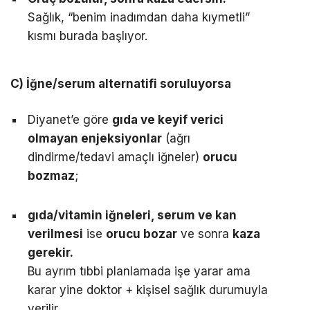
Sağlık, “benim inadımdan daha kıymetli”
kısmı burada başlıyor.
C) İğne/serum alternatifi soruluyorsa
Diyanet’e göre
gıda ve keyif verici
olmayan enjeksiyonlar
(ağrı
dindirme/tedavi amaçlı iğneler)
orucu
bozmaz
;
gıda/vitamin iğneleri, serum ve kan
verilmesi
ise
orucu bozar
ve sonra
kaza
gerekir.
Bu ayrım tıbbi planlamada işe yarar ama
karar yine doktor + kişisel sağlık durumuyla
verilir.