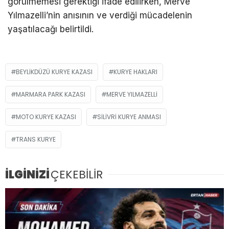
görülmemesi gerektiği ifade edilirken, Merve
Yılmazelli’nin anısının ve verdiği mücadelenin
yaşatılacağı belirtildi.
BEYLIKDÜZÜ KURYE KAZASI
KURYE HAKLARI
MARMARA PARK KAZASI
MERVE YILMAZELLI
MOTO KURYE KAZASI
SILIVRI KURYE ANMASI
TRANS KURYE
İLGİNİZİ
ÇEKEBİLİR