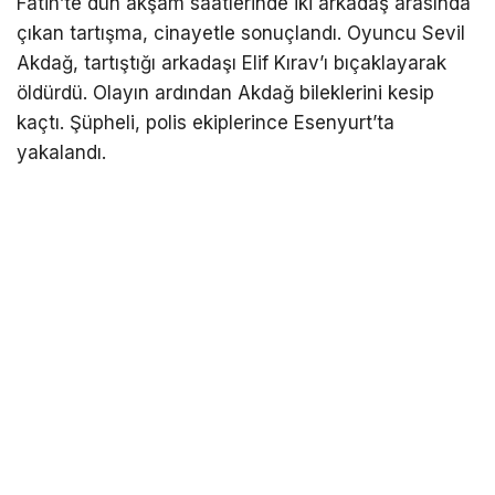
Fatih’te dün akşam saatlerinde iki arkadaş arasında
çıkan tartışma, cinayetle sonuçlandı. Oyuncu Sevil
Akdağ, tartıştığı arkadaşı Elif Kırav’ı bıçaklayarak
öldürdü. Olayın ardından Akdağ bileklerini kesip
kaçtı. Şüpheli, polis ekiplerince Esenyurt’ta
yakalandı.