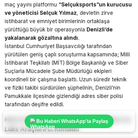
maç yayını platformu
“Selçuksports”un kurucusu
ve yöneticisi Selçuk Yılmaz
, devletin zirve
istihbarat ve emniyet birimlerinin ortaklaşa
yürüttüğü büyük bir operasyonla
Denizli’de
yakalanarak gözaltına alındı
.
İstanbul Cumhuriyet Başsavcılığı tarafından
yürütülen geniş çaplı soruşturma kapsamında; Milli
İstihbarat Teşkilatı (MİT) Bölge Başkanlığı ve Siber
Suçlarla Mücadele Şube Müdürlüğü ekipleri
koordineli bir çalışma başlattı. Uzun süredir teknik
ve fiziki takibi sürdürülen şüphelinin, Denizli’nin
Pamukkale ilçesinde gizlendiği adres siber polisi
tarafından deşifre edildi.
Hücre Evine Baskın: Dijital Materyallere ve
Bu Haberi WhatsApp'ta Paylaş
Lüks Araçlara El Konuldu