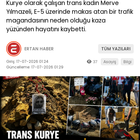
Kurye olarak çalışan trans kadın Merve
Yılmazeli, E-5 üzerinde makas atan bir trafik
magandasının neden olduğu kaza
yüzünden hayatını kaybetti.
ERTAN HABER
TÜM YAZILARI
Giriş: 17-07-2026 01:24
37
Asayiş
Bilgi
Güncelleme: 17-07-2026 01:29