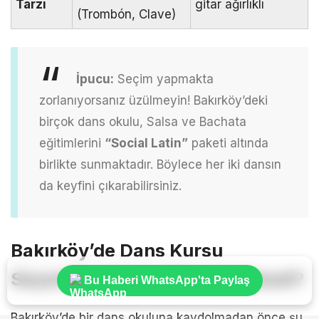
Tarzı
gitar ağırlıklı
(Trombón, Clave)
İpucu:
Seçim yapmakta
zorlanıyorsanız üzülmeyin! Bakırköy’deki
birçok dans okulu, Salsa ve Bachata
eğitimlerini
“Social Latin”
paketi altında
birlikte sunmaktadır. Böylece her iki dansın
da keyfini çıkarabilirsiniz.
Bakırköy’de Dans Kursu
Seçerken Nelere Dikkat Edilmeli?
Bu Haberi WhatsApp'ta Paylaş
Bakırköy’de bir dans okuluna kaydolmadan önce şu