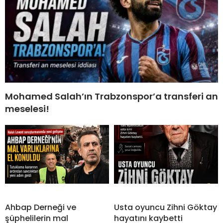
Mohamed Salah’ın Trabzonspor’a transferi an
meselesi!
Ahbap Derneği ve
Usta oyuncu Zihni Göktay
şüphelilerin mal
hayatını kaybetti