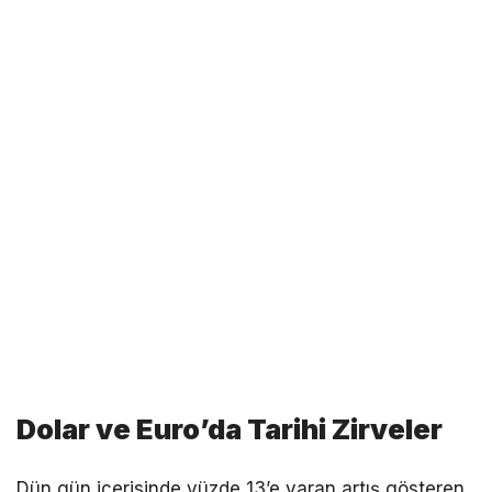
Dolar ve Euro’da Tarihi Zirveler
Dün gün içerisinde yüzde 13’e varan artış gösteren