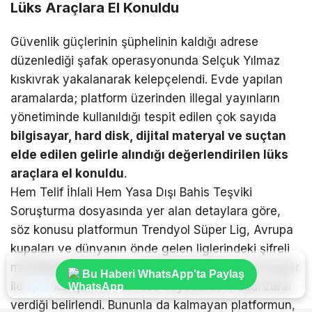
Lüks Araçlara El Konuldu
Güvenlik güçlerinin şüphelinin kaldığı adrese
düzenlediği şafak operasyonunda Selçuk Yılmaz
kıskıvrak yakalanarak kelepçelendi. Evde yapılan
aramalarda; platform üzerinden illegal yayınların
yönetiminde kullanıldığı tespit edilen çok sayıda
bilgisayar, hard disk, dijital materyal ve suçtan
elde edilen gelirle alındığı değerlendirilen lüks
araçlara el konuldu
.
Hem Telif İhlali Hem Yasa Dışı Bahis Teşviki
Soruşturma dosyasında yer alan detaylara göre,
söz konusu platformun Trendyol Süper Lig, Avrupa
kupaları ve dünyanın önde gelen liglerindeki şifreli
müsabakaları izinsiz yayınlayarak yayıncı kuruluşlar
Bu Haberi WhatsApp'ta Paylaş
ile
spor
kulüplerine devasa boyutlarda maddi zarar
verdiği belirlendi. Bununla da kalmayan platformun,