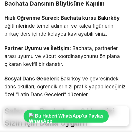
Bachata Dansının Büyüsüne Kapılın
Hızlı Öğrenme Süreci:
Bachata kursu Bakırköy
eğitimlerinde temel adımları ve kalça figürlerini
birkaç ders içinde kolayca kavrayabilirsiniz.
Partner Uyumu ve İletişim:
Bachata, partnerler
arası uyumu ve vücut koordinasyonunu ön plana
çıkaran keyifli bir danstır.
Sosyal Dans Geceleri:
Bakırköy ve çevresindeki
dans okulları, öğrendiklerinizi pratik yapabileceğiniz
özel “Latin Dans Geceleri” düzenler.
Salsa mı, Bachata mı? Hangisi
Bu Haberi WhatsApp'ta Paylaş
Sizin İçin Daha Uygun?