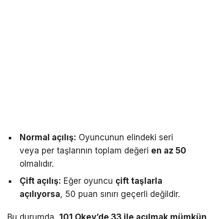
Normal açılış:
Oyuncunun elindeki seri
veya per taşlarının toplam değeri
en az 50
olmalıdır.
Çift açılış:
Eğer oyuncu
çift taşlarla
açılıyorsa
, 50 puan sınırı geçerli değildir.
Bu durumda,
101 Okey’de 33 ile açılmak mümkün