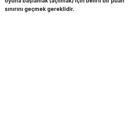
oyuna başlamak (açılmak) için belirli bir puan
sınırını geçmek gereklidir.