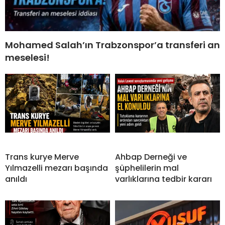
Mohamed Salah’ın Trabzonspor’a transferi an
meselesi!
Trans kurye Merve
Ahbap Derneği ve
Yılmazelli mezarı başında
şüphelilerin mal
anıldı
varlıklarına tedbir kararı