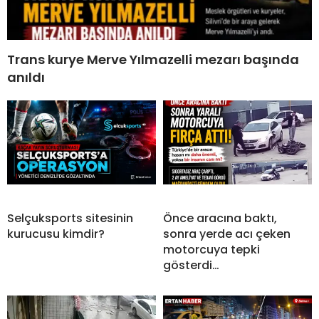
Trans kurye Merve Yılmazelli mezarı başında
anıldı
Selçuksports sitesinin
Önce aracına baktı,
kurucusu kimdir?
sonra yerde acı çeken
motorcuya tepki
gösterdi…