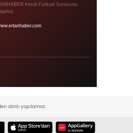
ANHABER Kendi Fiziksel Sunucusu
işehir)
ww.ertanhaber.com
en alıntı yapılamaz.