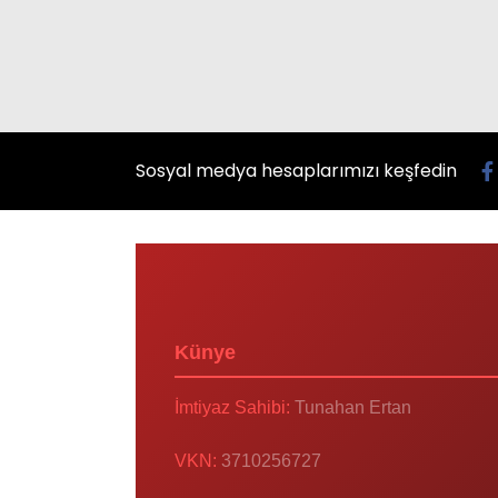
Sosyal medya hesaplarımızı keşfedin
Künye
İmtiyaz Sahibi:
Tunahan Ertan
VKN:
3710256727