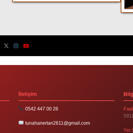
İletişim
Bilg
0542 447 00 26
Faal
5911
tunahanertan2611@gmail.com
Yer 