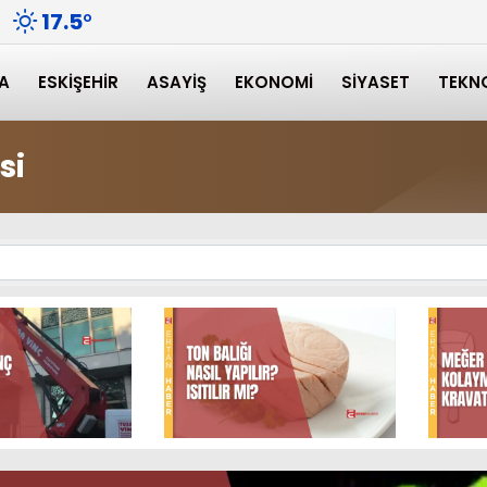
17.5
°
A
ESKIŞEHIR
ASAYIŞ
EKONOMI
SIYASET
TEKN
si