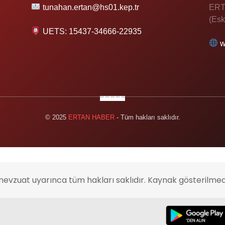
tunahan.ertan@hs01.kep.tr
ERT
(Esk
UETS: 15437-34666-22935
w
© 2025
ERTAN HABER
- Tüm hakları saklıdır.
mevzuat uyarınca tüm hakları saklıdır. Kaynak gösterilmed