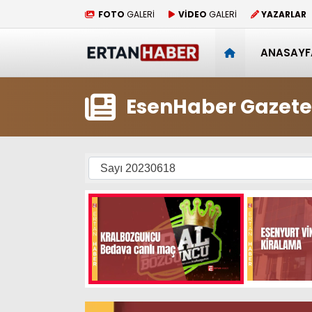
FOTO
GALERİ
VİDEO
GALERİ
YAZARLAR
ANASAYF
EsenHaber Gazete