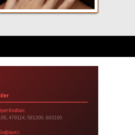
iler
iyet Kodları:
05, 479114, 581200, 603100
Sağlayıcı: