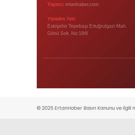
Yayıncı:
ertanhaber.com
Yönetim Yeri:
Eskişehir Tepebaşı Ertuğrulgazi Mah.
Gönü Sok. No:18/6
© 2025 ErtanHaber Basın Kanunu ve ilgili 