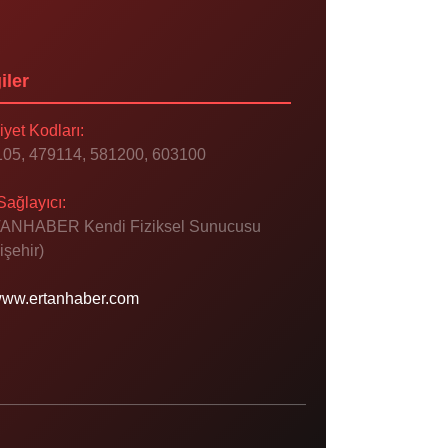
iler
iyet Kodları:
05, 479114, 581200, 603100
Sağlayıcı:
ANHABER Kendi Fiziksel Sunucusu
işehir)
ww.ertanhaber.com