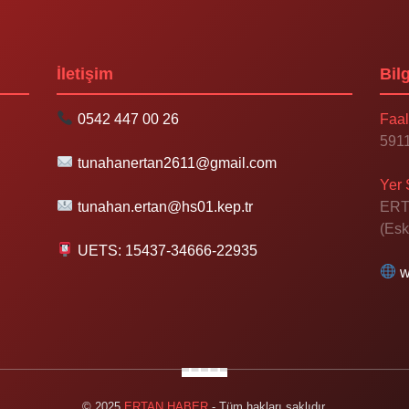
İletişim
Bilg
0542 447 00 26
Faal
5911
tunahanertan2611@gmail.com
Yer 
tunahan.ertan@hs01.kep.tr
ERT
(Esk
UETS: 15437-34666-22935
w
© 2025
ERTAN HABER
- Tüm hakları saklıdır.