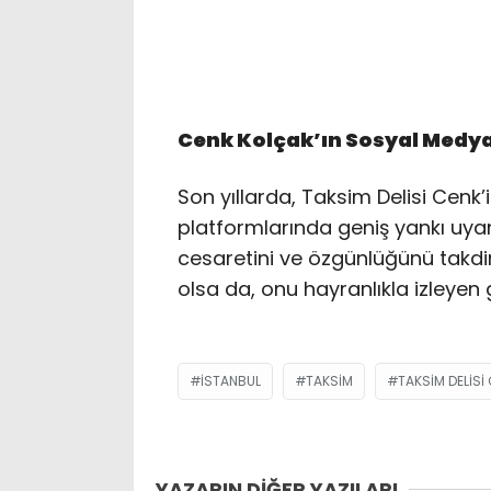
Cenk Kolçak’ın Sosyal Medya
Son yıllarda, Taksim Delisi Cen
platformlarında geniş yankı uyand
cesaretini ve özgünlüğünü takdir 
olsa da, onu hayranlıkla izleyen ge
ISTANBUL
TAKSIM
TAKSIM DELISI
YAZARIN DİĞER YAZILARI