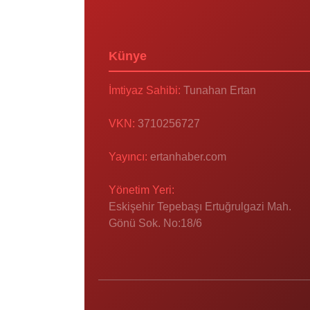
Künye
İmtiyaz Sahibi:
Tunahan Ertan
VKN:
3710256727
Yayıncı:
ertanhaber.com
Yönetim Yeri:
Eskişehir Tepebaşı Ertuğrulgazi Mah.
Gönü Sok. No:18/6