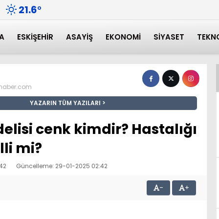
21.6
°
A
ESKIŞEHIR
ASAYIŞ
EKONOMI
SIYASET
TEKN
nhaber.com
YAZARIN TÜM YAZILARI
elisi cenk kimdir? Hastalığı
lli mi?
:42
Güncelleme: 29-01-2025 02:42
-
+