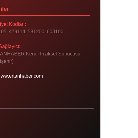
iler
iyet Kodları:
05, 479114, 581200, 603100
Sağlayıcı:
ANHABER Kendi Fiziksel Sunucusu
işehir)
ww.ertanhaber.com