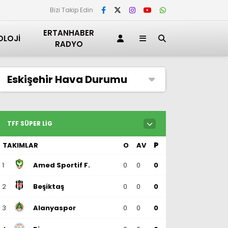
Bizi Takip Edin
ERTANHABER
OLOJI
RADYO
Eskişehir
Hava Durumu
TFF SÜPER LIG
TAKIMLAR
O
AV
P
1
Amed Sportif F.
0
0
0
2
Beşiktaş
0
0
0
3
Alanyaspor
0
0
0