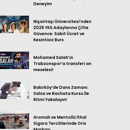
Deneyim
15
Kocaelispor
0
0
0
16
Konyaspor
0
0
0
Nişantaşı Üniversitesi’nden
2026 YKS Adaylarına Çifte
17
Samsunspor
0
0
0
Güvence: Sabit Ücret ve
Kesintisiz Burs
18
Trabzonspor
0
0
0
Mohamed Salah’ın
Trabzonspor’a transferi an
meselesi!
Bakırköy’de Dans Zamanı:
Salsa ve Bachata Kursu İle
Ritmi Yakalayın!
Aromalı ve Mentollü İthal
Sigara Tercihlerinde Oris
Markası