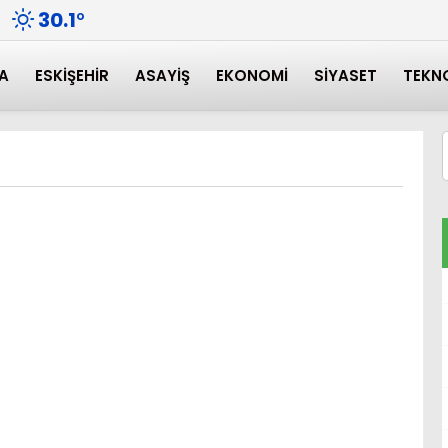
30.1
°
A
ESKIŞEHIR
ASAYIŞ
EKONOMI
SIYASET
TEKN