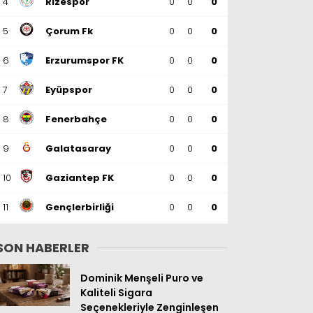
4
Rizespor
0
0
0
5
Çorum Fk
0
0
0
6
Erzurumspor FK
0
0
0
7
Eyüpspor
0
0
0
8
Fenerbahçe
0
0
0
9
Galatasaray
0
0
0
10
Gaziantep FK
0
0
0
11
Gençlerbirliği
0
0
0
12
Göztepe
0
0
0
SON HABERLER
13
Başakşehir
0
0
0
Dominik Menşeli Puro ve
Kaliteli Sigara
14
Kasımpaşa
0
0
0
Seçenekleriyle Zenginleşen