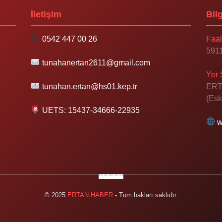
İletişim
Bilg
0542 447 00 26
Faal
5911
tunahanertan2611@gmail.com
Yer 
tunahan.ertan@hs01.kep.tr
ERT
(Esk
UETS: 15437-34666-22935
w
© 2025
ERTAN HABER
- Tüm hakları saklıdır.