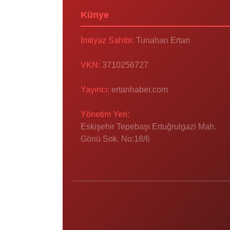
Künye
İmtiyaz Sahibi:
Tunahan Ertan
VKN:
3710256727
Yayıncı:
ertanhaber.com
Yönetim Yeri:
Eskişehir Tepebaşı Ertuğrulgazi Mah.
Gönü Sok. No:18/6