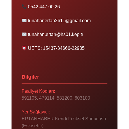
0542 447 00 26
tunahanertan2611@gmail.com
tunahan.ertan@hs01.kep.tr
UETS: 15437-34666-22935
Bilgiler
Faaliyet Kodları:
591105, 479114, 581200, 603100
Yer Sağlayıcı:
ERTANHABER Kendi Fiziksel Sunucusu
(Eskişehir)