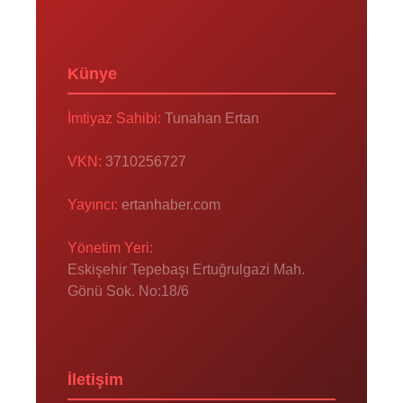
Künye
İmtiyaz Sahibi:
Tunahan Ertan
VKN:
3710256727
Yayıncı:
ertanhaber.com
Yönetim Yeri:
Eskişehir Tepebaşı Ertuğrulgazi Mah.
Gönü Sok. No:18/6
İletişim