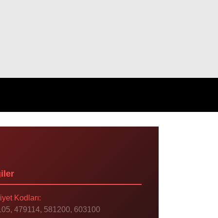
iler
iyet Kodları:
05, 479114, 581200, 603100