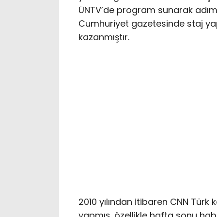
ÜNTV’de program sunarak adım a
Cumhuriyet gazetesinde staj y
kazanmıştır.
2010 yılından itibaren CNN Türk
yapmış, özellikle hafta sonu hab