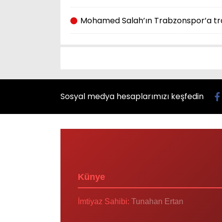
Mohamed Salah’ın Trabzonspor’a tra
Sosyal medya hesaplarımızı keşfedin
Künye
İmtiyaz Sahibi:
Tunahan Ertan