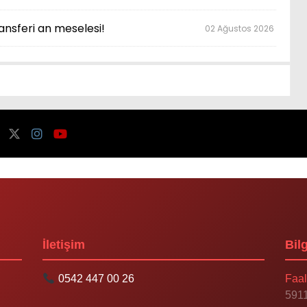
nsferi an meselesi!
02 Ağustos 2026
İletişim
Bilg
0542 447 00 26
Faal
5911