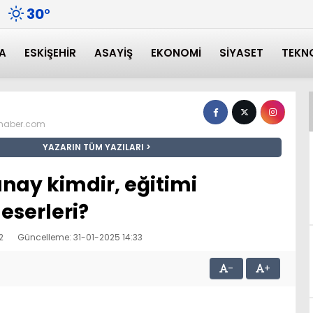
30
°
A
ESKIŞEHIR
ASAYIŞ
EKONOMI
SIYASET
TEKN
nhaber.com
YAZARIN TÜM YAZILARI
nay kimdir, eğitimi
 eserleri?
2
Güncelleme: 31-01-2025 14:33
-
+