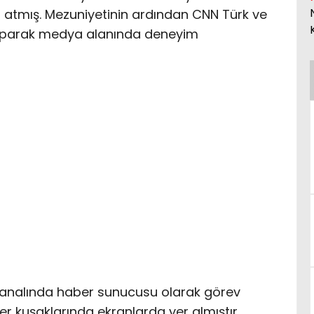
tmış. Mezuniyetinin ardından CNN Türk ve
aparak medya alanında deneyim
 kanalında haber sunucusu olarak görev
er kuşaklarında ekranlarda yer almıştır.