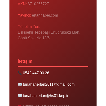
VKN:
3710256727
Yayıncı:
ertanhaber.com
Yönetim Yeri:
Eskişehir Tepebaşı Ertuğrulgazi Mah.
Gönü Sok. No:18/6
İletişim
0542 447 00 26
tunahanertan2611@gmail.com
tunahan.ertan@hs01.kep.tr