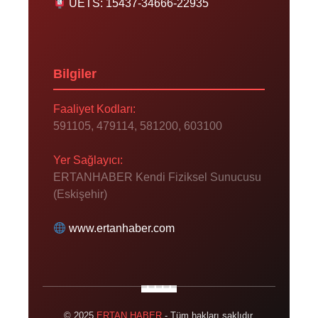
UETS: 15437-34666-22935
Bilgiler
Faaliyet Kodları:
591105, 479114, 581200, 603100
Yer Sağlayıcı:
ERTANHABER Kendi Fiziksel Sunucusu
(Eskişehir)
www.ertanhaber.com
© 2025
ERTAN HABER
- Tüm hakları saklıdır.