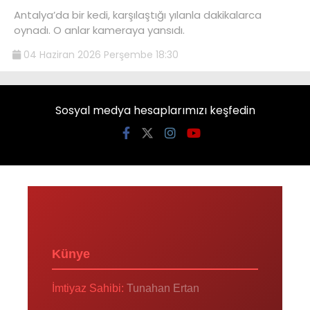
Antalya’da bir kedi, karşılaştığı yılanla dakikalarca
oynadı. O anlar kameraya yansıdı.
04 Haziran 2026 Perşembe 18:30
Sosyal medya hesaplarımızı keşfedin
Künye
İmtiyaz Sahibi:
Tunahan Ertan