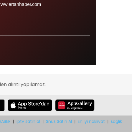
Sinop
ww.ertanhaber.com
Şırnak
Sivas
Tekirdağ
Tokat
Trabzon
Tunceli
Uşak
en alıntı yapılamaz.
Van
Yalova
Yozgat
Zonguldak
HABER
|
iptv satın al
|
Snus Satın Al
|
En iyi nakliyat
|
sağlık