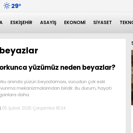
29
°
A
ESKIŞEHIR
ASAYIŞ
EKONOMI
SIYASET
TEKN
beyazlar
orkunca yüzümüz neden beyazlar?
rku anında yüzün beyazlaması, vücudun çok eski
vunma mekanizmalarından biridir. Bu durum, hayati
ganlara daha
05 Şubat 2025 Çarşamba 18:34