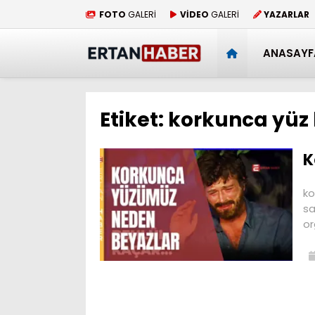
FOTO
GALERİ
VİDEO
GALERİ
YAZARLAR
ANASAYF
Etiket:
korkunca yüz 
K
ko
sa
or