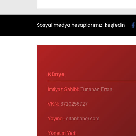
Sosyal medya hesaplarımızı keşfedin
Künye
İmtiyaz Sahibi:
Tunahan Ertan
VKN:
3710256727
Yayıncı:
ertanhaber.com
Yönetim Yeri: