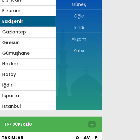
Güneş
Erzurum
Öğle
Eskişehir
İkindi
Gaziantep
Akşam
Giresun
Yatsı
Gümüşhane
Hakkari
Hatay
Iğdır
Isparta
İstanbul
İzmir
TFF SÜPER LIG
Kahramanmaraş
TAKIMLAR
O
AV
P
Karabük