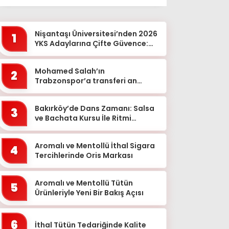
Ağrı
Aksaray
Nişantaşı Üniversitesi’nden 2026
1
Amasya
YKS Adaylarına Çifte Güvence:
Sabit Ücret ve Kesintisiz Burs
Ankara
Mohamed Salah’ın
2
Antalya
Trabzonspor’a transferi an
meselesi!
Ardahan
Bakırköy’de Dans Zamanı: Salsa
Artvin
3
ve Bachata Kursu İle Ritmi
Aydın
Yakalayın!
Balıkesir
Aromalı ve Mentollü İthal Sigara
4
Tercihlerinde Oris Markası
Bartın
Batman
Aromalı ve Mentollü Tütün
5
Ürünleriyle Yeni Bir Bakış Açısı
Bayburt
Bilecik
6
İthal Tütün Tedariğinde Kalite