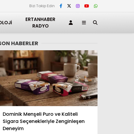
Bizi Takip Edin
ERTANHABER
OLOJI
RADYO
SON HABERLER
Adana
Dominik Menşeli Puro ve Kaliteli
Adıyaman
Sigara Seçenekleriyle Zenginleşen
Afyonkarahisar
Deneyim