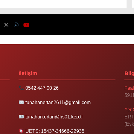
İletişim
Bilg
0542 447 00 26
Faal
5911
tunahanertan2611@gmail.com
Yer 
tunahan.ertan@hs01.kep.tr
ERT
(Esk
UETS: 15437-34666-22935