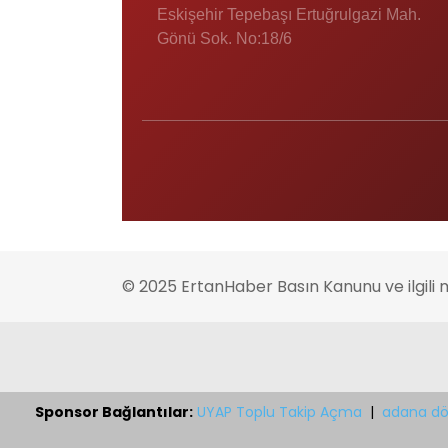
Eskişehir Tepebaşı Ertuğrulgazi Mah.
Gönü Sok. No:18/6
© 2025 ErtanHaber Basın Kanunu ve ilgili 
Sponsor Bağlantılar:
UYAP Toplu Takip Açma
|
adana dö