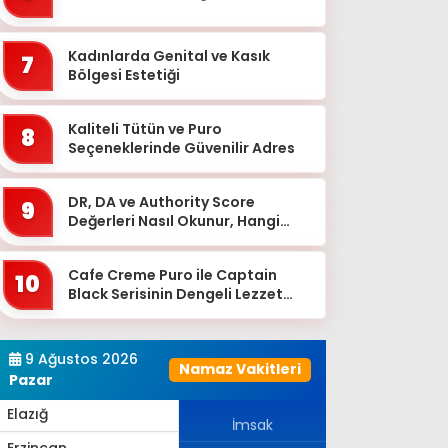
Bingöl
Bitlis
Kadınlarda Genital ve Kasık
7
Bolu
Bölgesi Estetiği
Burdur
Kaliteli Tütün ve Puro
8
Bursa
Seçeneklerinde Güvenilir Adres
Çanakkale
DR, DA ve Authority Score
9
Çankırı
Değerleri Nasıl Okunur, Hangi
Eşikten Sonra Anlam Kazanır?
Çorum
Cafe Creme Puro ile Captain
Denizli
10
Black Serisinin Dengeli Lezzet
Diyarbakır
Dünyası
Düzce
9 Ağustos 2026
Namaz Vakitleri
Edirne
Pazar
Elazığ
İmsak
Erzincan