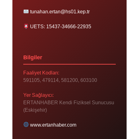
tunahan.ertan@hs01.kep.tr
UETS: 15437-34666-22935
Bilgiler
Faaliyet Kodları:
591105, 479114, 581200, 603100
Yer Sağlayıcı:
ERTANHABER Kendi Fiziksel Sunucusu
(Eskişehir)
www.ertanhaber.com