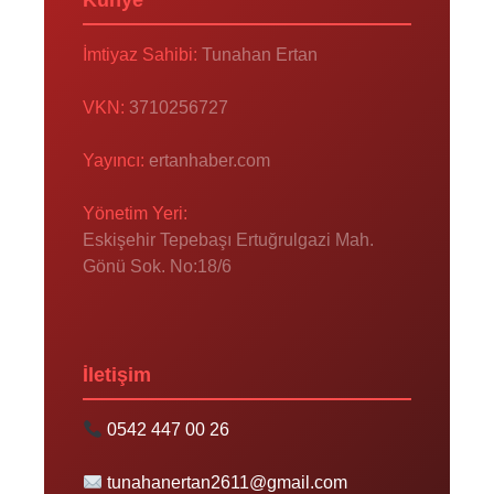
İmtiyaz Sahibi:
Tunahan Ertan
VKN:
3710256727
Yayıncı:
ertanhaber.com
Yönetim Yeri:
Eskişehir Tepebaşı Ertuğrulgazi Mah.
Gönü Sok. No:18/6
İletişim
0542 447 00 26
tunahanertan2611@gmail.com