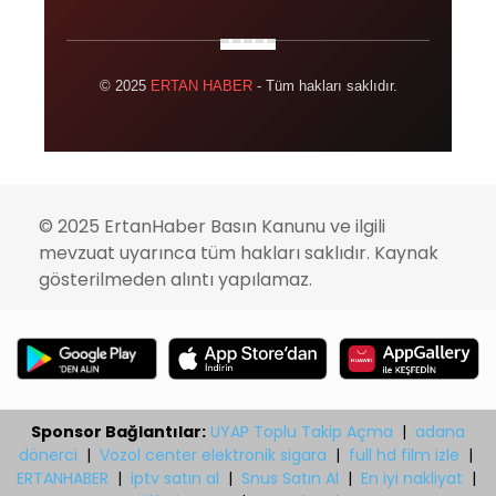
© 2025
ERTAN HABER
- Tüm hakları saklıdır.
© 2025 ErtanHaber Basın Kanunu ve ilgili
mevzuat uyarınca tüm hakları saklıdır. Kaynak
gösterilmeden alıntı yapılamaz.
Sponsor Bağlantılar:
UYAP Toplu Takip Açma
|
adana
dönerci
|
Vozol center elektronik sigara
|
full hd film izle
|
ERTANHABER
|
iptv satın al
|
Snus Satın Al
|
En iyi nakliyat
|