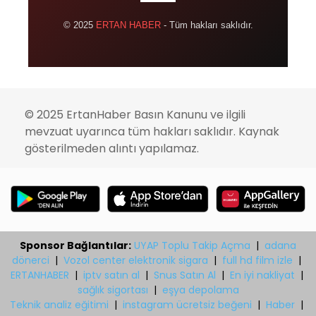
© 2025
ERTAN HABER
- Tüm hakları saklıdır.
© 2025 ErtanHaber Basın Kanunu ve ilgili
mevzuat uyarınca tüm hakları saklıdır. Kaynak
gösterilmeden alıntı yapılamaz.
Sponsor Bağlantılar:
UYAP Toplu Takip Açma
|
adana
dönerci
|
Vozol center elektronik sigara
|
full hd film izle
|
ERTANHABER
|
iptv satın al
|
Snus Satın Al
|
En iyi nakliyat
|
sağlık sigortası
|
eşya depolama
Teknik analiz eğitimi
|
instagram ücretsiz beğeni
|
Haber
|