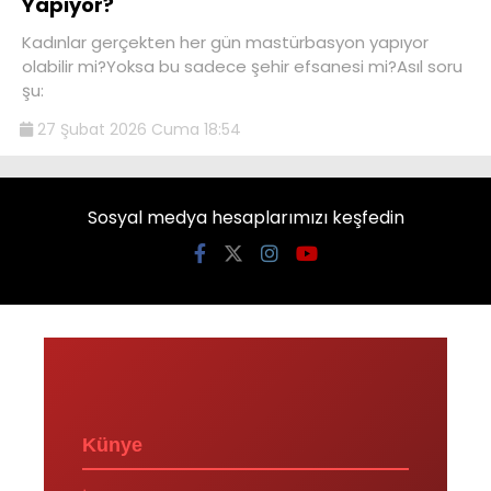
Yapıyor?
Kadınlar gerçekten her gün mastürbasyon yapıyor
olabilir mi?Yoksa bu sadece şehir efsanesi mi?Asıl soru
şu:
27 Şubat 2026 Cuma 18:54
Sosyal medya hesaplarımızı keşfedin
Künye