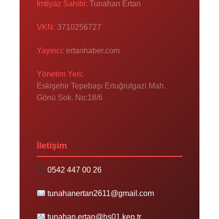
İmtiyaz Sahibi:
Tunahan Ertan
VKN:
3710256727
Yayıncı:
ertanhaber.com
Yönetim Yeri:
Eskişehir Tepebaşı Ertuğrulgazi Mah.
Gönü Sok. No:18/6
İletişim
0542 447 00 26
tunahanertan2611@gmail.com
tunahan.ertan@hs01.kep.tr