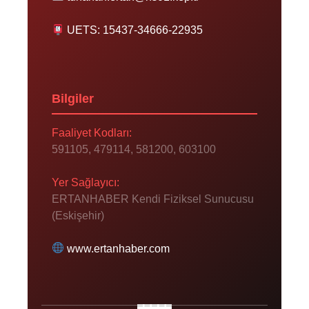
UETS: 15437-34666-22935
Bilgiler
Faaliyet Kodları:
591105, 479114, 581200, 603100
Yer Sağlayıcı:
ERTANHABER Kendi Fiziksel Sunucusu
(Eskişehir)
www.ertanhaber.com