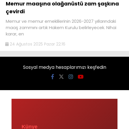
Memur maaşına olağanüstü zam şaşkına
çevirdi
Memur ve memur emeklilerinin 2026-2027 yıllarındaki
maaş zammını artık Hakem Kurulu belirleyecek. Nihai
karar, en
24 Ağustos 2025 Pazar 22:16
Sosyal medya hesaplarımızı keşfedin
Künye