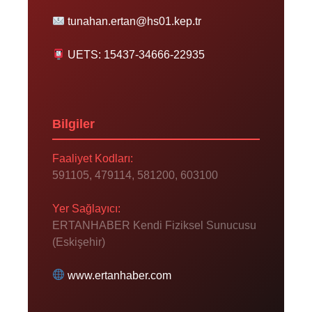
tunahan.ertan@hs01.kep.tr
UETS: 15437-34666-22935
Bilgiler
Faaliyet Kodları:
591105, 479114, 581200, 603100
Yer Sağlayıcı:
ERTANHABER Kendi Fiziksel Sunucusu
(Eskişehir)
www.ertanhaber.com