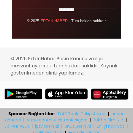
© 2025
ERTAN HABER
- Tüm hakları saklıdır.
© 2025 ErtanHaber Basın Kanunu ve ilgili
mevzuat uyarınca tüm hakları saklıdır. Kaynak
gösterilmeden alıntı yapılamaz.
Sponsor Bağlantılar:
UYAP Toplu Takip Açma
|
adana
dönerci
|
Vozol center elektronik sigara
|
full hd film izle
|
ERTANHABER
|
iptv satın al
|
Snus Satın Al
|
En iyi nakliyat
|
sağlık sigortası
|
eşya depolama