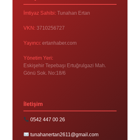
İmtiyaz Sahibi:
Tunahan Ertan
VKN:
3710256727
Yayıncı:
ertanhaber.com
Yönetim Yeri:
Eskişehir Tepebaşı Ertuğrulgazi Mah.
Gönü Sok. No:18/6
İletişim
0542 447 00 26
tunahanertan2611@gmail.com