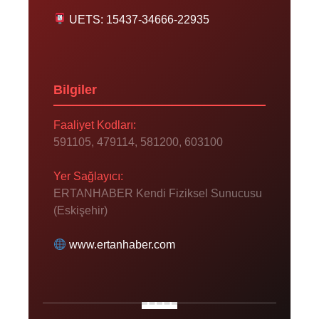
UETS: 15437-34666-22935
Bilgiler
Faaliyet Kodları:
591105, 479114, 581200, 603100
Yer Sağlayıcı:
ERTANHABER Kendi Fiziksel Sunucusu
(Eskişehir)
www.ertanhaber.com