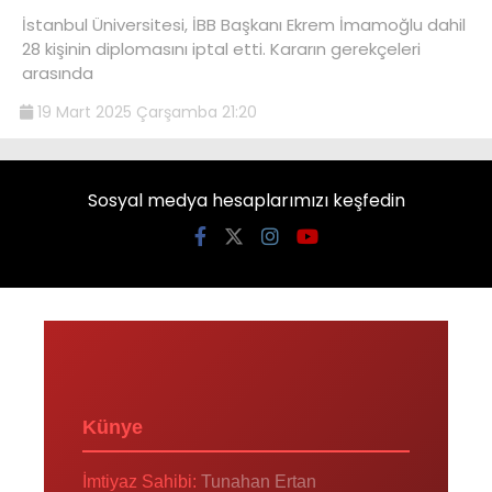
İstanbul Üniversitesi, İBB Başkanı Ekrem İmamoğlu dahil
28 kişinin diplomasını iptal etti. Kararın gerekçeleri
arasında
19 Mart 2025 Çarşamba 21:20
Sosyal medya hesaplarımızı keşfedin
Künye
İmtiyaz Sahibi:
Tunahan Ertan