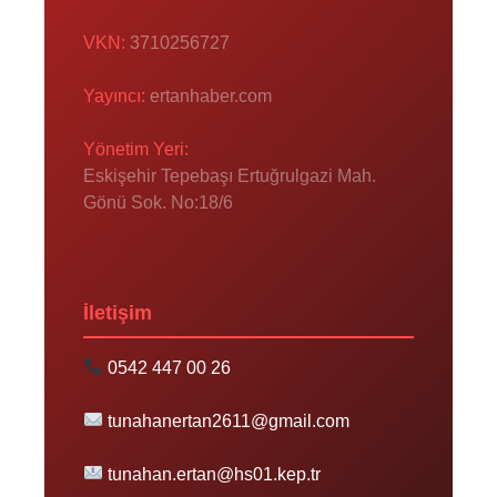
VKN:
3710256727
Yayıncı:
ertanhaber.com
Yönetim Yeri:
Eskişehir Tepebaşı Ertuğrulgazi Mah.
Gönü Sok. No:18/6
İletişim
0542 447 00 26
tunahanertan2611@gmail.com
tunahan.ertan@hs01.kep.tr