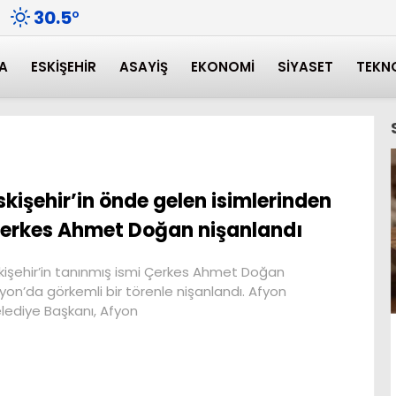
30.5
°
A
ESKIŞEHIR
ASAYIŞ
EKONOMI
SIYASET
TEKN
skişehir’in önde gelen isimlerinden
erkes Ahmet Doğan nişanlandı
kişehir’in tanınmış ismi Çerkes Ahmet Doğan
yon’da görkemli bir törenle nişanlandı. Afyon
lediye Başkanı, Afyon