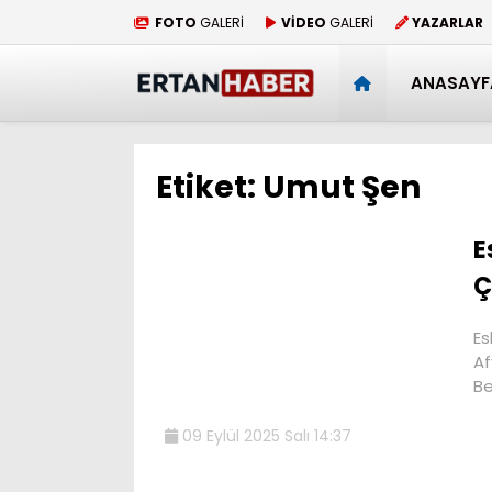
FOTO
GALERİ
VİDEO
GALERİ
YAZARLAR
ANASAYF
Etiket:
Umut Şen
E
Ç
Es
Af
Be
09 Eylül 2025 Salı 14:37