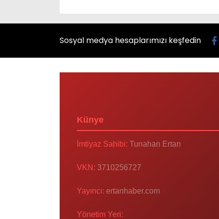
Sosyal medya hesaplarımızı keşfedin
Künye
İmtiyaz Sahibi:
Tunahan Ertan
VKN:
3710256727
Yayıncı:
ertanhaber.com
Yönetim Yeri: