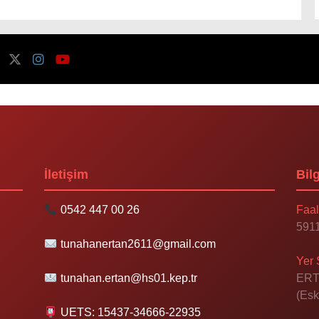
İletişim
Bilg
0542 447 00 26
Faal
5911
tunahanertan2611@gmail.com
Yer 
tunahan.ertan@hs01.kep.tr
ERT
(Esk
UETS: 15437-34666-22935