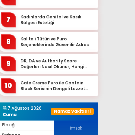
Bingöl
Bitlis
Kadınlarda Genital ve Kasık
7
Bolu
Bölgesi Estetiği
Burdur
Kaliteli Tütün ve Puro
8
Bursa
Seçeneklerinde Güvenilir Adres
Çanakkale
DR, DA ve Authority Score
9
Çankırı
Değerleri Nasıl Okunur, Hangi
Eşikten Sonra Anlam Kazanır?
Çorum
Cafe Creme Puro ile Captain
Denizli
10
Black Serisinin Dengeli Lezzet
Diyarbakır
Dünyası
Düzce
7 Ağustos 2026
Namaz Vakitleri
Edirne
Cuma
Elazığ
İmsak
Erzincan