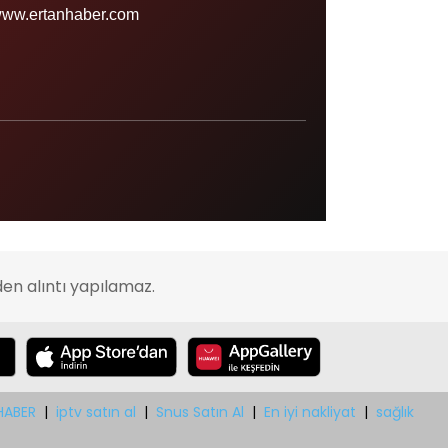
Sinop
ww.ertanhaber.com
Şırnak
Sivas
Tekirdağ
Tokat
Trabzon
Tunceli
Uşak
en alıntı yapılamaz.
Van
Yalova
Yozgat
Zonguldak
HABER
|
iptv satın al
|
Snus Satın Al
|
En iyi nakliyat
|
sağlık