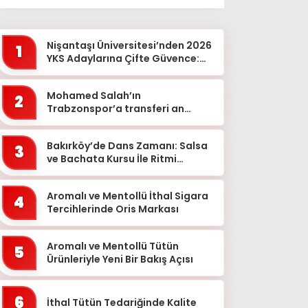
Ağrı
Aksaray
Nişantaşı Üniversitesi’nden 2026
1
Amasya
YKS Adaylarına Çifte Güvence:
Sabit Ücret ve Kesintisiz Burs
Ankara
Mohamed Salah’ın
2
Antalya
Trabzonspor’a transferi an
meselesi!
Ardahan
Bakırköy’de Dans Zamanı: Salsa
Artvin
3
ve Bachata Kursu İle Ritmi
Aydın
Yakalayın!
Balıkesir
Aromalı ve Mentollü İthal Sigara
4
Tercihlerinde Oris Markası
Bartın
Batman
Aromalı ve Mentollü Tütün
5
Ürünleriyle Yeni Bir Bakış Açısı
Bayburt
Bilecik
6
İthal Tütün Tedariğinde Kalite