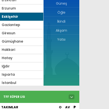
Güneş
Erzurum
Öğle
Eskişehir
İkindi
Gaziantep
Akşam
Giresun
Yatsı
Gümüşhane
Hakkari
Hatay
Iğdır
Isparta
İstanbul
İzmir
TFF SÜPER LIG
Kahramanmaraş
TAKIMLAR
O
AV
P
Karabük