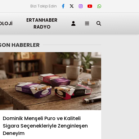
Bizi Takip Edin
ERTANHABER
OLOJI
RADYO
SON HABERLER
Adana
Dominik Menşeli Puro ve Kaliteli
Adıyaman
Sigara Seçenekleriyle Zenginleşen
Afyonkarahisar
Deneyim