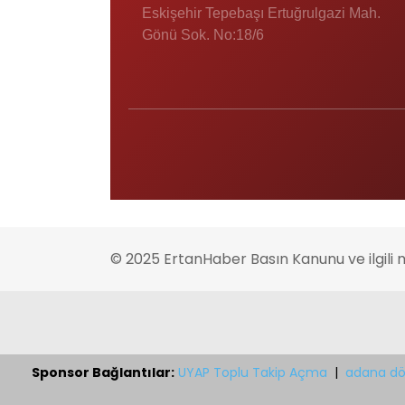
Eskişehir Tepebaşı Ertuğrulgazi Mah.
Gönü Sok. No:18/6
© 2025 ErtanHaber Basın Kanunu ve ilgili 
Sponsor Bağlantılar:
UYAP Toplu Takip Açma
|
adana dö