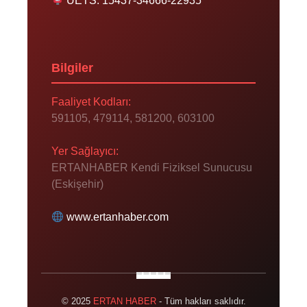
UETS: 15437-34666-22935
Bilgiler
Faaliyet Kodları:
591105, 479114, 581200, 603100
Yer Sağlayıcı:
ERTANHABER Kendi Fiziksel Sunucusu
(Eskişehir)
www.ertanhaber.com
© 2025
ERTAN HABER
- Tüm hakları saklıdır.