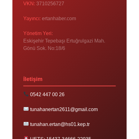
VKN:
3710256727
Yayıncı:
ertanhaber.com
Yönetim Yeri:
Eskişehir Tepebaşı Ertuğrulgazi Mah.
Gönü Sok. No:18/6
İletişim
0542 447 00 26
tunahanertan2611@gmail.com
tunahan.ertan@hs01.kep.tr