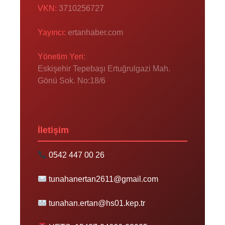
VKN:
3710256727
Yayıncı:
ertanhaber.com
Yönetim Yeri:
Eskişehir Tepebaşı Ertuğrulgazi Mah.
Gönü Sok. No:18/6
İletişim
0542 447 00 26
tunahanertan2611@gmail.com
tunahan.ertan@hs01.kep.tr