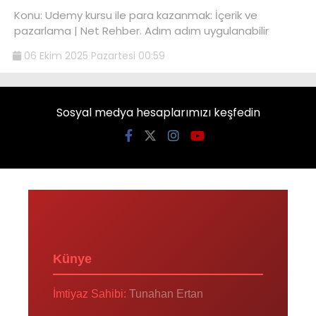
Konu: Udemy kursu ile para kazanmak: İçerik ve
pazarlama | Net Rehber. Adım adım uygulanabilir
06 Ekim 2025 Pazartesi 00:59
Sosyal medya hesaplarımızı keşfedin
Künye
İmtiyaz Sahibi:
Tunahan Ertan