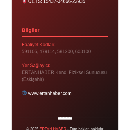
UETS: 15437-34666-22935
Bilgiler
Faaliyet Kodları:
591105, 479114, 581200, 603100
Yer Sağlayıcı:
ERTANHABER Kendi Fiziksel Sunucusu
(Eskişehir)
www.ertanhaber.com
© 2025
ERTAN HABER
- Tüm hakları saklıdır.