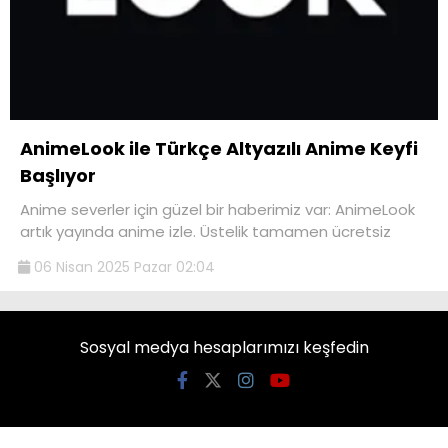
AnimeLook ile Türkçe Altyazılı Anime Keyfi
Başlıyor
Anime severler için güzel bir haberimiz var: AnimeLook
artık yayında anime izle. Üstelik tamamen ücretsiz
06 Nisan 2025 Pazar 02:04
Sosyal medya hesaplarımızı keşfedin