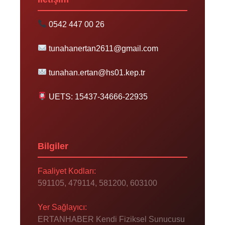
0542 447 00 26
tunahanertan2611@gmail.com
tunahan.ertan@hs01.kep.tr
UETS: 15437-34666-22935
Bilgiler
Faaliyet Kodları:
591105, 479114, 581200, 603100
Yer Sağlayıcı:
ERTANHABER Kendi Fiziksel Sunucusu