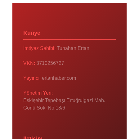
Künye
İmtiyaz Sahibi:
Tunahan Ertan
VKN:
3710256727
Yayıncı:
ertanhaber.com
Yönetim Yeri:
Eskişehir Tepebaşı Ertuğrulgazi Mah.
Gönü Sok. No:18/6
İletişim