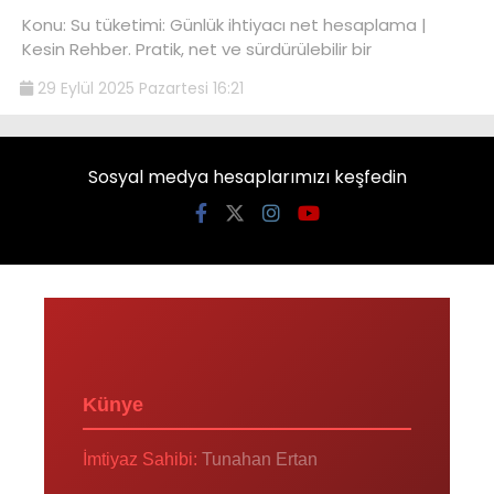
Konu: Su tüketimi: Günlük ihtiyacı net hesaplama |
Kesin Rehber. Pratik, net ve sürdürülebilir bir
29 Eylül 2025 Pazartesi 16:21
Sosyal medya hesaplarımızı keşfedin
Künye
İmtiyaz Sahibi:
Tunahan Ertan