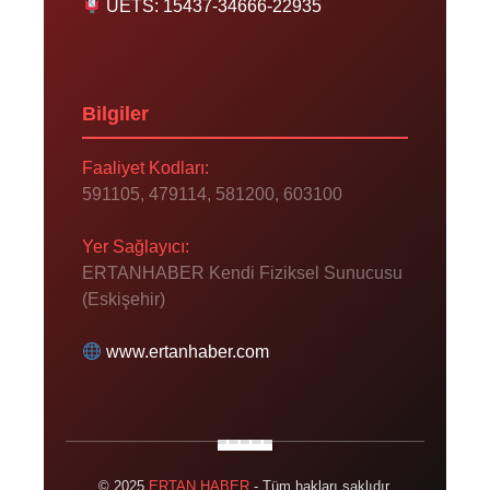
UETS: 15437-34666-22935
Bilgiler
Faaliyet Kodları:
591105, 479114, 581200, 603100
Yer Sağlayıcı:
ERTANHABER Kendi Fiziksel Sunucusu
(Eskişehir)
www.ertanhaber.com
© 2025
ERTAN HABER
- Tüm hakları saklıdır.