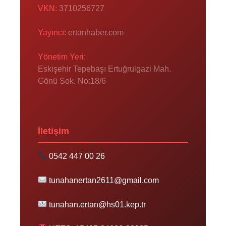
VKN:
3710256727
Yayıncı:
ertanhaber.com
Yönetim Yeri:
Eskişehir Tepebaşı Ertuğrulgazi Mah.
Gönü Sok. No:18/6
İletişim
0542 447 00 26
tunahanertan2611@gmail.com
tunahan.ertan@hs01.kep.tr