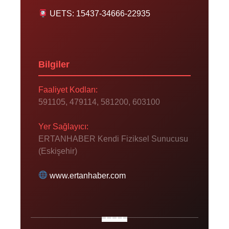
UETS: 15437-34666-22935
Bilgiler
Faaliyet Kodları:
591105, 479114, 581200, 603100
Yer Sağlayıcı:
ERTANHABER Kendi Fiziksel Sunucusu
(Eskişehir)
www.ertanhaber.com