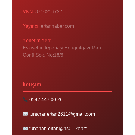
VKN:
3710256727
Yayıncı:
ertanhaber.com
Yönetim Yeri:
Eskişehir Tepebaşı Ertuğrulgazi Mah.
Gönü Sok. No:18/6
İletişim
0542 447 00 26
tunahanertan2611@gmail.com
tunahan.ertan@hs01.kep.tr