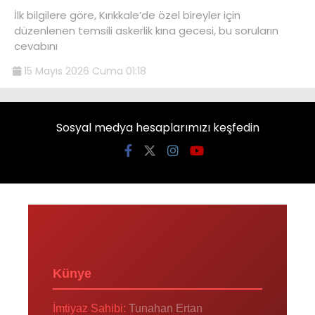
İlk bilgilere göre, Kırıkkale’de özel bireyler için
düzenlenen temsili askerlik kına gecesi, bu soruların
cevabını
15 Mayıs 2026 Cuma 01:18
Sosyal medya hesaplarımızı keşfedin
Künye
İmtiyaz Sahibi:
Tunahan Ertan