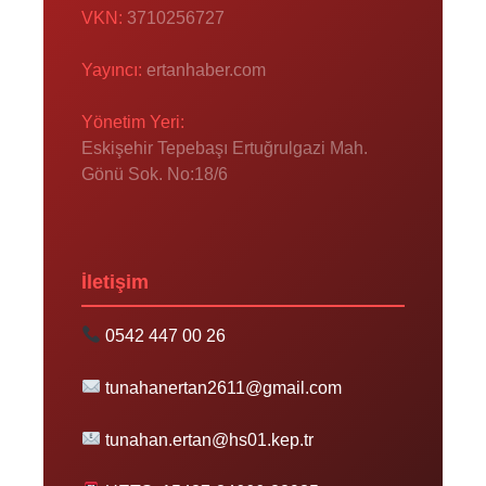
VKN:
3710256727
Yayıncı:
ertanhaber.com
Yönetim Yeri:
Eskişehir Tepebaşı Ertuğrulgazi Mah.
Gönü Sok. No:18/6
İletişim
0542 447 00 26
tunahanertan2611@gmail.com
tunahan.ertan@hs01.kep.tr