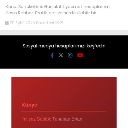
Konu: Su tüketimi: Günlük ihtiyacı net hesaplama |
Kesin Rehber. Pratik, net ve sürdürülebilir bir
29 Eylül 2025 Pazartesi 16:21
Sosyal medya hesaplarımızı keşfedin
Künye
İmtiyaz Sahibi:
Tunahan Ertan