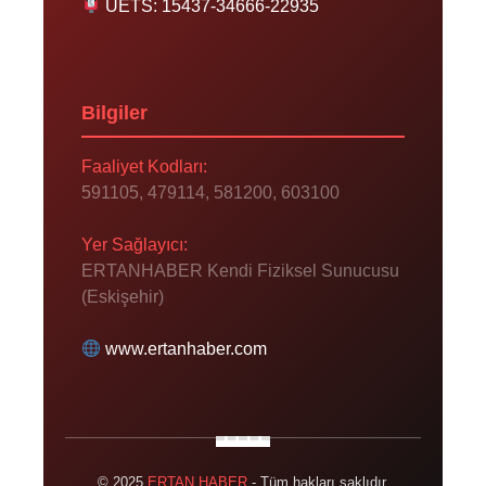
UETS: 15437-34666-22935
Bilgiler
Faaliyet Kodları:
591105, 479114, 581200, 603100
Yer Sağlayıcı:
ERTANHABER Kendi Fiziksel Sunucusu
(Eskişehir)
www.ertanhaber.com
© 2025
ERTAN HABER
- Tüm hakları saklıdır.