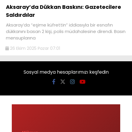
Aksaray’da Dükkan Baskını: Gazetecilere
Saldırdılar
Aksaray’da “eşime küfrettin” iddiasıyla bir esnafın
dükkanını basan 2 kişi, polis müdahalesine direndi. Basın
mensuplarına
26 Ekim 2025 Pazar 07:01
Sosyal medya hesaplarımızı keşfedin