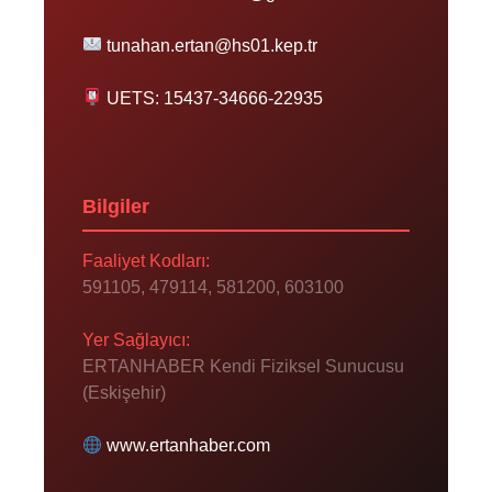
tunahan.ertan@hs01.kep.tr
UETS: 15437-34666-22935
Bilgiler
Faaliyet Kodları:
591105, 479114, 581200, 603100
Yer Sağlayıcı:
ERTANHABER Kendi Fiziksel Sunucusu
(Eskişehir)
www.ertanhaber.com