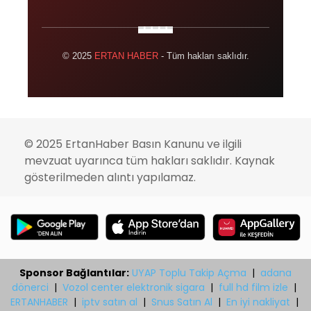
© 2025
ERTAN HABER
- Tüm hakları saklıdır.
© 2025 ErtanHaber Basın Kanunu ve ilgili
mevzuat uyarınca tüm hakları saklıdır. Kaynak
gösterilmeden alıntı yapılamaz.
Sponsor Bağlantılar:
UYAP Toplu Takip Açma
|
adana
dönerci
|
Vozol center elektronik sigara
|
full hd film izle
|
ERTANHABER
|
iptv satın al
|
Snus Satın Al
|
En iyi nakliyat
|