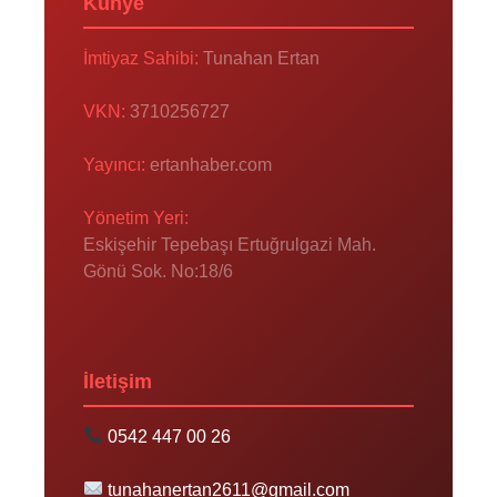
Künye
İmtiyaz Sahibi:
Tunahan Ertan
VKN:
3710256727
Yayıncı:
ertanhaber.com
Yönetim Yeri:
Eskişehir Tepebaşı Ertuğrulgazi Mah.
Gönü Sok. No:18/6
İletişim
0542 447 00 26
tunahanertan2611@gmail.com