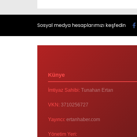
Sosyal medya hesaplarımızı keşfedin
Künye
İmtiyaz Sahibi:
Tunahan Ertan
VKN:
3710256727
Yayıncı:
ertanhaber.com
Yönetim Yeri: