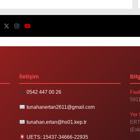
İletişim
Bilg
0542 447 00 26
Faal
5911
tunahanertan2611@gmail.com
Yer 
tunahan.ertan@hs01.kep.tr
ERT
(Esk
UETS: 15437-34666-22935