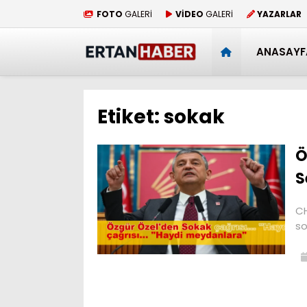
FOTO
GALERİ
VİDEO
GALERİ
YAZARLAR
ANASAYF
Etiket:
sokak
Ö
S
CH
so