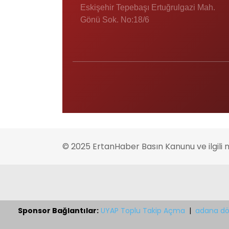
Eskişehir Tepebaşı Ertuğrulgazi Mah.
Gönü Sok. No:18/6
© 2025 ErtanHaber Basın Kanunu ve ilgili 
Sponsor Bağlantılar:
UYAP Toplu Takip Açma
|
adana dö