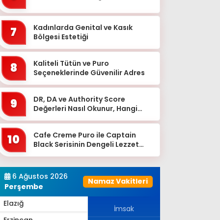
Bingöl
Bitlis
Kadınlarda Genital ve Kasık
7
Bolu
Bölgesi Estetiği
Burdur
Kaliteli Tütün ve Puro
8
Bursa
Seçeneklerinde Güvenilir Adres
Çanakkale
DR, DA ve Authority Score
9
Çankırı
Değerleri Nasıl Okunur, Hangi
Eşikten Sonra Anlam Kazanır?
Çorum
Cafe Creme Puro ile Captain
Denizli
10
Black Serisinin Dengeli Lezzet
Diyarbakır
Dünyası
Düzce
6 Ağustos 2026
Namaz Vakitleri
Edirne
Perşembe
Elazığ
İmsak
Erzincan