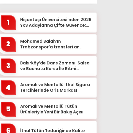
Ağrı
Aksaray
Nişantaşı Üniversitesi’nden 2026
1
Amasya
YKS Adaylarına Çifte Güvence:
Sabit Ücret ve Kesintisiz Burs
Ankara
Mohamed Salah’ın
2
Antalya
Trabzonspor’a transferi an
meselesi!
Ardahan
Bakırköy’de Dans Zamanı: Salsa
Artvin
3
ve Bachata Kursu İle Ritmi
Aydın
Yakalayın!
Balıkesir
Aromalı ve Mentollü İthal Sigara
4
Tercihlerinde Oris Markası
Bartın
Batman
Aromalı ve Mentollü Tütün
5
Ürünleriyle Yeni Bir Bakış Açısı
Bayburt
Bilecik
6
İthal Tütün Tedariğinde Kalite