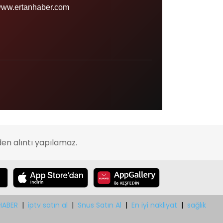
Sinop
ww.ertanhaber.com
Şırnak
Sivas
Tekirdağ
Tokat
Trabzon
Tunceli
Uşak
en alıntı yapılamaz.
Van
Yalova
Yozgat
Zonguldak
HABER
|
iptv satın al
|
Snus Satın Al
|
En iyi nakliyat
|
sağlık