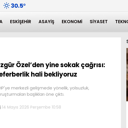
30.5
°
A
ESKIŞEHIR
ASAYIŞ
EKONOMI
SIYASET
TEKN
zgür Özel’den yine sokak çağrısı:
eferberlik hali bekliyoruz
P'ye merkezli gelişmede yönelik, yolsuzluk,
ruşturmaları başlıkları öne çıktı.
14 Mayıs 2026 Perşembe 10:58