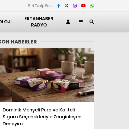
Bizi Takip Edin
ERTANHABER
OLOJI
RADYO
SON HABERLER
Adana
Dominik Menşeli Puro ve Kaliteli
Adıyaman
Sigara Seçenekleriyle Zenginleşen
Afyonkarahisar
Deneyim