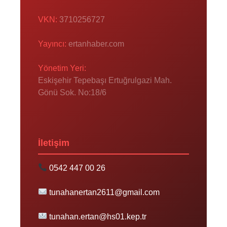
VKN:
3710256727
Yayıncı:
ertanhaber.com
Yönetim Yeri:
Eskişehir Tepebaşı Ertuğrulgazi Mah.
Gönü Sok. No:18/6
İletişim
0542 447 00 26
tunahanertan2611@gmail.com
tunahan.ertan@hs01.kep.tr