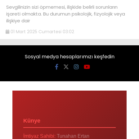
Sevgilinizin sizi öpmemesi, ilişkide belirli sorunların
işareti olmakta. Bu durumun psikolojik, fizyolojik veya
ilişkiye dair
01 Mart 2025 Cumartesi 03:02
Sosyal medya hesaplarımızı keşfedin
Künye
İmtiyaz Sahibi:
Tunahan Ertan