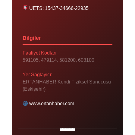
UETS: 15437-34666-22935
Bilgiler
Faaliyet Kodları:
591105, 479114, 581200, 603100
Yer Sağlayıcı:
ERTANHABER Kendi Fiziksel Sunucusu
(Eskişehir)
www.ertanhaber.com