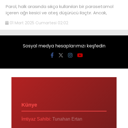
Parol, halk arasında sıkça kullanılan bir parasetamol
içeren ağrı kesici ve ateş düşürücü ilaçtır. Ancak,
01 Mart 2025 Cumartesi 02:02
Sosyal medya hesaplarımızı keşfedin
Künye
İmtiyaz Sahibi:
Tunahan Ertan