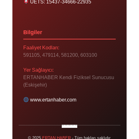
UETS: 15437-34666-22935
Bilgiler
Faaliyet Kodları:
591105, 479114, 581200, 603100
Yer Sağlayıcı:
ERTANHABER Kendi Fiziksel Sunucusu
(Eskişehir)
www.ertanhaber.com
© 2025
ERTAN HABER
- Tüm hakları saklıdır.