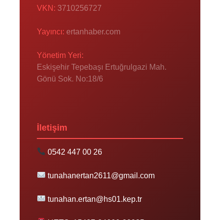
VKN:
3710256727
Yayıncı:
ertanhaber.com
Yönetim Yeri:
Eskişehir Tepebaşı Ertuğrulgazi Mah.
Gönü Sok. No:18/6
İletişim
0542 447 00 26
tunahanertan2611@gmail.com
tunahan.ertan@hs01.kep.tr