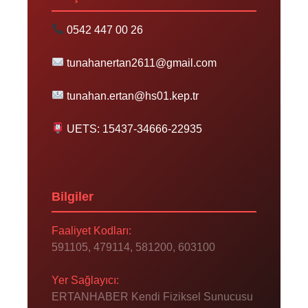
0542 447 00 26
tunahanertan2611@gmail.com
tunahan.ertan@hs01.kep.tr
UETS: 15437-34666-22935
Bilgiler
Faaliyet Kodları:
591105, 479114, 581200, 603100
Yer Sağlayıcı:
ERTANHABER Kendi Fiziksel Sunucusu