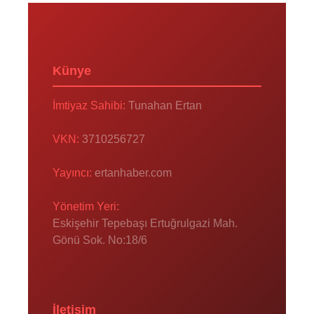
Künye
İmtiyaz Sahibi:
Tunahan Ertan
VKN:
3710256727
Yayıncı:
ertanhaber.com
Yönetim Yeri:
Eskişehir Tepebaşı Ertuğrulgazi Mah.
Gönü Sok. No:18/6
İletişim