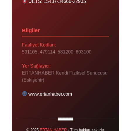
UETS: 15437-34666-22935
Bilgiler
Faaliyet Kodları:
591105, 479114, 581200, 603100
Yer Sağlayıcı:
ERTANHABER Kendi Fiziksel Sunucusu
(Eskişehir)
www.ertanhaber.com
© 2025
ERTAN HABER
- Tüm hakları saklıdır.