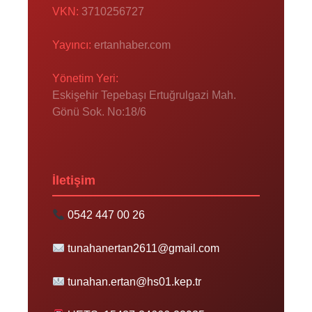
VKN:
3710256727
Yayıncı:
ertanhaber.com
Yönetim Yeri:
Eskişehir Tepebaşı Ertuğrulgazi Mah.
Gönü Sok. No:18/6
İletişim
0542 447 00 26
tunahanertan2611@gmail.com
tunahan.ertan@hs01.kep.tr