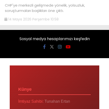
CHP'ye merkezli gelişmede yönelik, yolsuzluk,
soruşturmaları başlıkları öne çıktı.
14 Mayıs 2026 Perşembe 10:58
Sosyal medya hesaplarımızı keşfedin
Künye
İmtiyaz Sahibi:
Tunahan Ertan