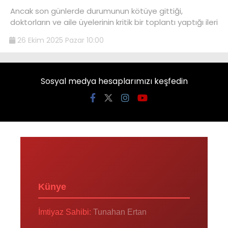
Ancak son günlerde durumunun kötüye gittiği,
doktorların ve aile üyelerinin kritik bir toplantı yaptığı ileri
26 Ekim 2025 Pazar 10:00
Sosyal medya hesaplarımızı keşfedin
Künye
İmtiyaz Sahibi:
Tunahan Ertan