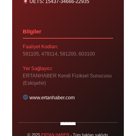
UETS: 15437-34666-22935
Bilgiler
Faaliyet Kodları:
591105, 479114, 581200, 603100
Yer Sağlayıcı:
ERTANHABER Kendi Fiziksel Sunucusu
(Eskişehir)
www.ertanhaber.com
© 2025
ERTAN HABER
- Tüm hakları saklıdır.