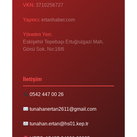
VKN:
3710256727
Yayıncı:
ertanhaber.com
Yönetim Yeri:
Eskişehir Tepebaşı Ertuğrulgazi Mah.
Gönü Sok. No:18/6
İletişim
0542 447 00 26
tunahanertan2611@gmail.com
tunahan.ertan@hs01.kep.tr