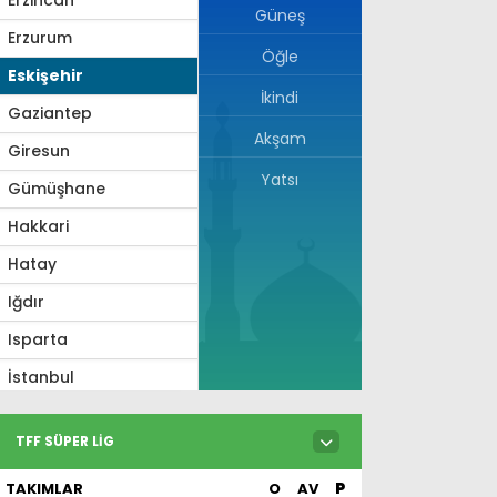
Güneş
Erzurum
Öğle
Eskişehir
İkindi
Gaziantep
Akşam
Giresun
Yatsı
Gümüşhane
Hakkari
Hatay
Iğdır
Isparta
İstanbul
İzmir
TFF SÜPER LIG
Kahramanmaraş
TAKIMLAR
O
AV
P
Karabük