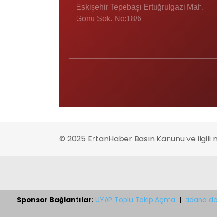
Eskişehir Tepebaşı Ertuğrulgazi Mah.
Gönü Sok. No:18/6
© 2025 ErtanHaber Basın Kanunu ve ilgili 
Sponsor Bağlantılar:
UYAP Toplu Takip Açma
|
adana dö