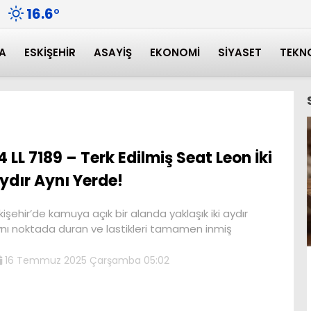
16.6
°
A
ESKIŞEHIR
ASAYIŞ
EKONOMI
SIYASET
TEKN
4 LL 7189 – Terk Edilmiş Seat Leon İki
ydır Aynı Yerde!
kişehir’de kamuya açık bir alanda yaklaşık iki aydır
nı noktada duran ve lastikleri tamamen inmiş
16 Temmuz 2025 Çarşamba 05:02