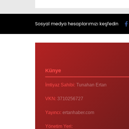
Sosyal medya hesaplarımızı keşfedin
Künye
İmtiyaz Sahibi:
Tunahan Ertan
VKN:
3710256727
Yayıncı:
ertanhaber.com
Yönetim Yeri: