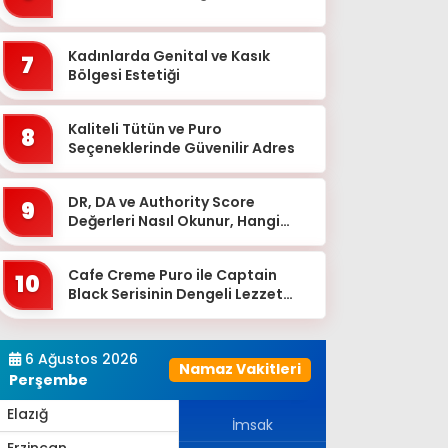
Bingöl
Bitlis
Kadınlarda Genital ve Kasık
7
Bolu
Bölgesi Estetiği
Burdur
Kaliteli Tütün ve Puro
8
Bursa
Seçeneklerinde Güvenilir Adres
Çanakkale
DR, DA ve Authority Score
9
Çankırı
Değerleri Nasıl Okunur, Hangi
Eşikten Sonra Anlam Kazanır?
Çorum
Cafe Creme Puro ile Captain
Denizli
10
Black Serisinin Dengeli Lezzet
Diyarbakır
Dünyası
Düzce
6 Ağustos 2026
Namaz Vakitleri
Edirne
Perşembe
Elazığ
İmsak
Erzincan