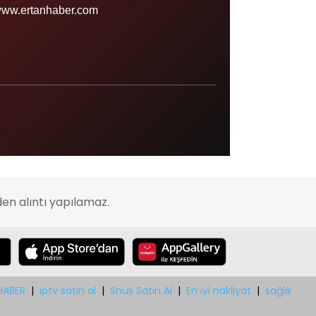
Sinop
ww.ertanhaber.com
Şırnak
Sivas
Tekirdağ
Tokat
Trabzon
Tunceli
Uşak
en alıntı yapılamaz.
Van
Yalova
Yozgat
Zonguldak
HABER
|
iptv satın al
|
Snus Satın Al
|
En iyi nakliyat
|
sağlık