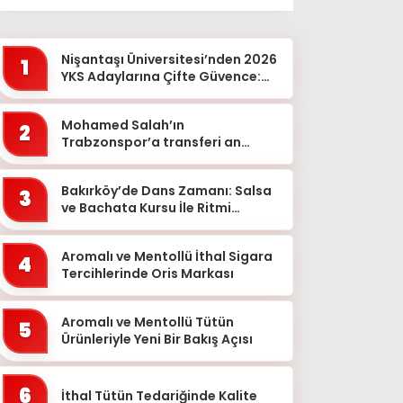
Ağrı
Aksaray
Nişantaşı Üniversitesi’nden 2026
1
Amasya
YKS Adaylarına Çifte Güvence:
Sabit Ücret ve Kesintisiz Burs
Ankara
Mohamed Salah’ın
2
Antalya
Trabzonspor’a transferi an
meselesi!
Ardahan
Bakırköy’de Dans Zamanı: Salsa
Artvin
3
ve Bachata Kursu İle Ritmi
Aydın
Yakalayın!
Balıkesir
Aromalı ve Mentollü İthal Sigara
4
Tercihlerinde Oris Markası
Bartın
Batman
Aromalı ve Mentollü Tütün
5
Ürünleriyle Yeni Bir Bakış Açısı
Bayburt
Bilecik
6
İthal Tütün Tedariğinde Kalite