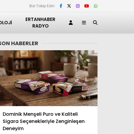
Bizi Takip Edin
ERTANHABER
OLOJI
RADYO
SON HABERLER
Adana
Dominik Menşeli Puro ve Kaliteli
Adıyaman
Sigara Seçenekleriyle Zenginleşen
Afyonkarahisar
Deneyim