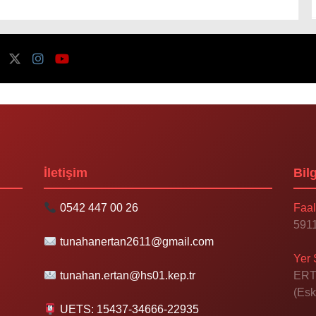
İletişim
Bilg
0542 447 00 26
Faal
5911
tunahanertan2611@gmail.com
Yer 
tunahan.ertan@hs01.kep.tr
ERT
(Esk
UETS: 15437-34666-22935