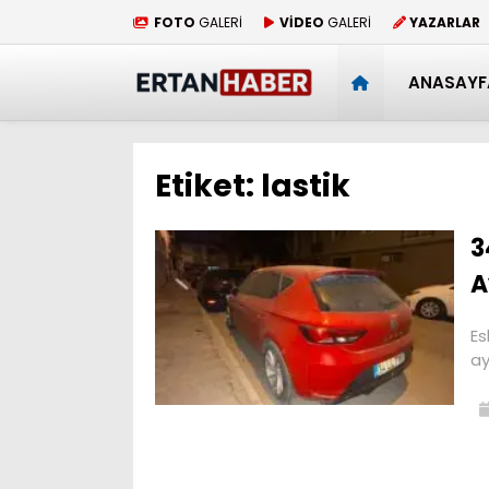
FOTO
GALERİ
VİDEO
GALERİ
YAZARLAR
ANASAYF
Etiket:
lastik
3
A
Es
ay