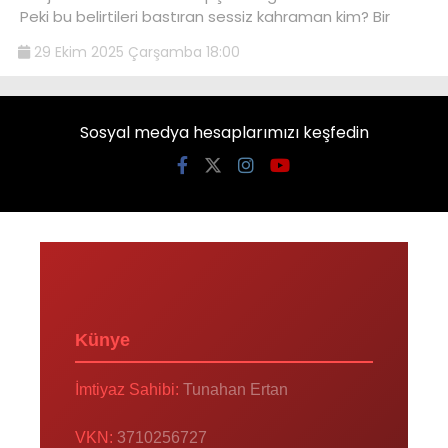
Peki bu belirtileri bastıran sessiz kahraman kim? Bir
29 Ekim 2025 Çarşamba 18:00
Sosyal medya hesaplarımızı keşfedin
Künye
İmtiyaz Sahibi:
Tunahan Ertan
VKN:
3710256727