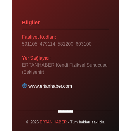
Bilgiler
Faaliyet Kodları:
591105, 479114, 581200, 603100
Yer Sağlayıcı:
ERTANHABER Kendi Fiziksel Sunucusu
(Eskişehir)
www.ertanhaber.com
© 2025
ERTAN HABER
- Tüm hakları saklıdır.