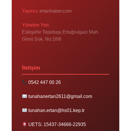
Yayıncı:
ertanhaber.com
Yönetim Yeri:
Eskişehir Tepebaşı Ertuğrulgazi Mah.
Gönü Sok. No:18/6
İletişim
0542 447 00 26
tunahanertan2611@gmail.com
tunahan.ertan@hs01.kep.tr
UETS: 15437-34666-22935