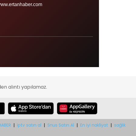
Sinop
ww.ertanhaber.com
Şırnak
Sivas
Tekirdağ
Tokat
Trabzon
Tunceli
Uşak
en alıntı yapılamaz.
Van
Yalova
Yozgat
Zonguldak
HABER
|
iptv satın al
|
Snus Satın Al
|
En iyi nakliyat
|
sağlık