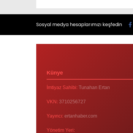
Sosyal medya hesaplarımızı keşfedin
Künye
İmtiyaz Sahibi:
Tunahan Ertan
VKN:
3710256727
Yayıncı:
ertanhaber.com
Yönetim Yeri: