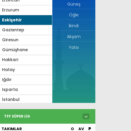
Güneş
Erzurum
Öğle
Eskişehir
İkindi
Gaziantep
Akşam
Giresun
Yatsı
Gümüşhane
Hakkari
Hatay
Iğdır
Isparta
İstanbul
İzmir
TFF SÜPER LIG
Kahramanmaraş
TAKIMLAR
O
AV
P
Karabük