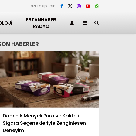
Bizi Takip Edin
ERTANHABER
OLOJI
RADYO
SON HABERLER
Adana
Dominik Menşeli Puro ve Kaliteli
Adıyaman
Sigara Seçenekleriyle Zenginleşen
Afyonkarahisar
Deneyim