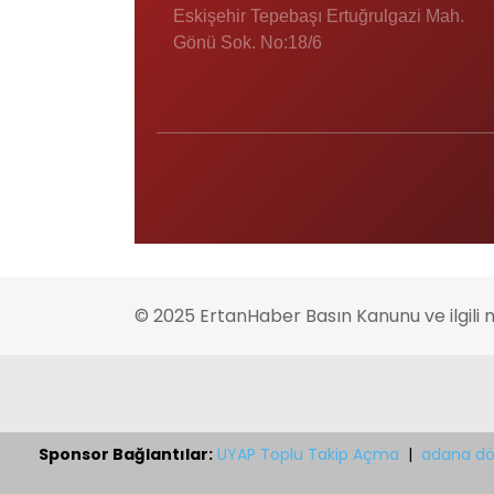
Eskişehir Tepebaşı Ertuğrulgazi Mah.
Gönü Sok. No:18/6
© 2025 ErtanHaber Basın Kanunu ve ilgili 
Sponsor Bağlantılar:
UYAP Toplu Takip Açma
|
adana dö