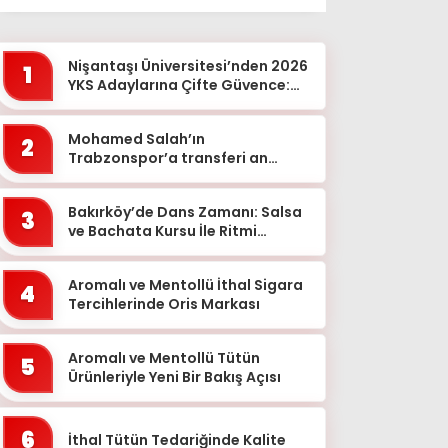
Ağrı
Aksaray
Nişantaşı Üniversitesi’nden 2026
1
Amasya
YKS Adaylarına Çifte Güvence:
Sabit Ücret ve Kesintisiz Burs
Ankara
Mohamed Salah’ın
2
Antalya
Trabzonspor’a transferi an
meselesi!
Ardahan
Bakırköy’de Dans Zamanı: Salsa
Artvin
3
ve Bachata Kursu İle Ritmi
Aydın
Yakalayın!
Balıkesir
Aromalı ve Mentollü İthal Sigara
4
Tercihlerinde Oris Markası
Bartın
Batman
Aromalı ve Mentollü Tütün
5
Ürünleriyle Yeni Bir Bakış Açısı
Bayburt
Bilecik
6
İthal Tütün Tedariğinde Kalite