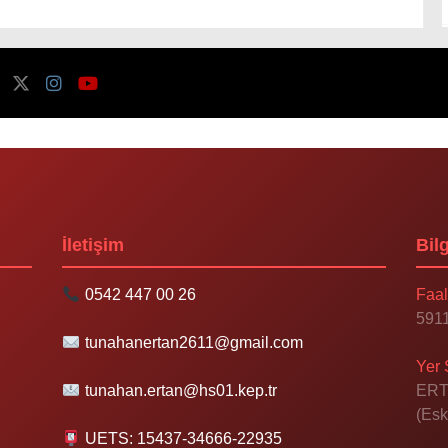
İletişim
Bilg
0542 447 00 26
Faal
5911
tunahanertan2611@gmail.com
Yer 
tunahan.ertan@hs01.kep.tr
ERT
(Esk
UETS: 15437-34666-22935