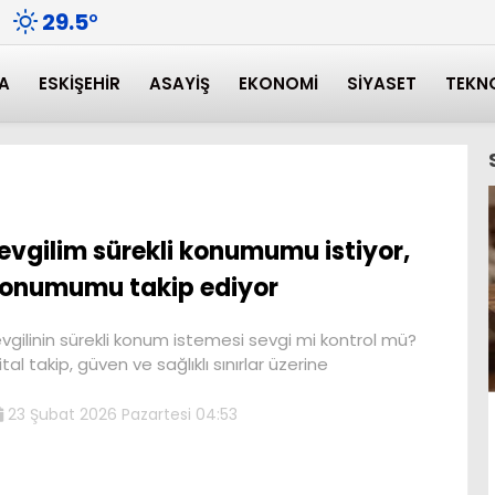
29.5
°
A
ESKIŞEHIR
ASAYIŞ
EKONOMI
SIYASET
TEKN
evgilim sürekli konumumu istiyor,
onumumu takip ediyor
vgilinin sürekli konum istemesi sevgi mi kontrol mü?
jital takip, güven ve sağlıklı sınırlar üzerine
23 Şubat 2026 Pazartesi 04:53