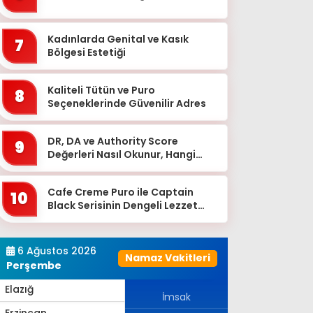
Bingöl
Bitlis
Kadınlarda Genital ve Kasık
7
Bolu
Bölgesi Estetiği
Burdur
Kaliteli Tütün ve Puro
8
Bursa
Seçeneklerinde Güvenilir Adres
Çanakkale
DR, DA ve Authority Score
9
Çankırı
Değerleri Nasıl Okunur, Hangi
Eşikten Sonra Anlam Kazanır?
Çorum
Cafe Creme Puro ile Captain
Denizli
10
Black Serisinin Dengeli Lezzet
Diyarbakır
Dünyası
Düzce
6 Ağustos 2026
Namaz Vakitleri
Edirne
Perşembe
Elazığ
İmsak
Erzincan