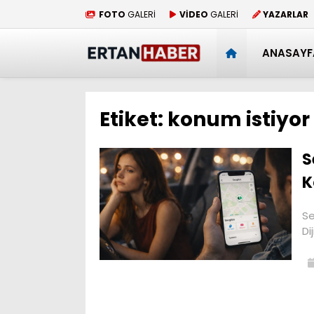
FOTO
GALERİ
VİDEO
GALERİ
YAZARLAR
ANASAYF
Etiket:
konum istiyor
S
K
Se
Di