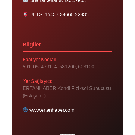
tunahan.ertan@hs01.kep.tr
UETS: 15437-34666-22935
Bilgiler
Faaliyet Kodları:
591105, 479114, 581200, 603100
Yer Sağlayıcı:
ERTANHABER Kendi Fiziksel Sunucusu
(Eskişehir)
www.ertanhaber.com