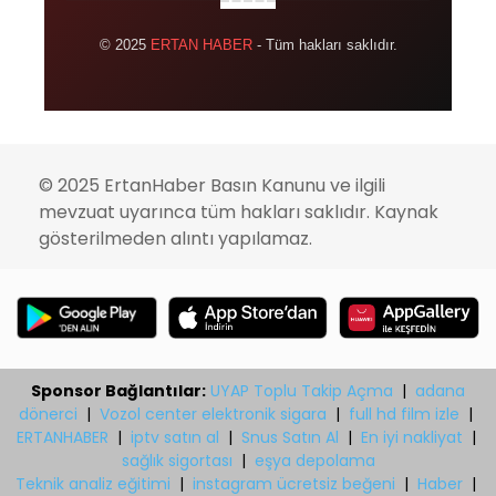
© 2025
ERTAN HABER
- Tüm hakları saklıdır.
© 2025 ErtanHaber Basın Kanunu ve ilgili
mevzuat uyarınca tüm hakları saklıdır. Kaynak
gösterilmeden alıntı yapılamaz.
Sponsor Bağlantılar:
UYAP Toplu Takip Açma
|
adana
dönerci
|
Vozol center elektronik sigara
|
full hd film izle
|
ERTANHABER
|
iptv satın al
|
Snus Satın Al
|
En iyi nakliyat
|
sağlık sigortası
|
eşya depolama
Teknik analiz eğitimi
|
instagram ücretsiz beğeni
|
Haber
|