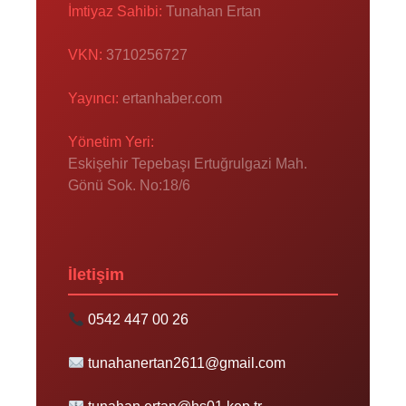
İmtiyaz Sahibi:
Tunahan Ertan
VKN:
3710256727
Yayıncı:
ertanhaber.com
Yönetim Yeri:
Eskişehir Tepebaşı Ertuğrulgazi Mah.
Gönü Sok. No:18/6
İletişim
0542 447 00 26
tunahanertan2611@gmail.com