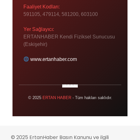
Faaliyet Kodları:
591105, 479114, 581200, 603100
Yer Sağlayıcı:
ERTANHABER Kendi Fiziksel Sunucusu
(Eskişehir)
www.ertanhaber.com
© 2025
ERTAN HABER
- Tüm hakları saklıdır.
© 2025 ErtanHaber Basın Kanunu ve ilgili