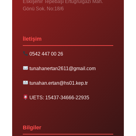
Eskişehir Tepebaşı Ertuğrulgazi Mah.
Gönü Sok. No:18/6
İletişim
0542 447 00 26
tunahanertan2611@gmail.com
tunahan.ertan@hs01.kep.tr
UETS: 15437-34666-22935
Bilgiler