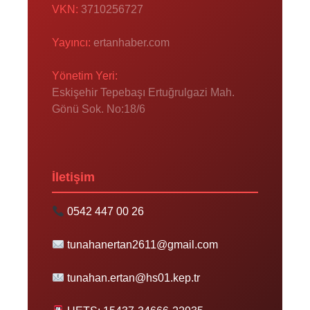
VKN:
3710256727
Yayıncı:
ertanhaber.com
Yönetim Yeri:
Eskişehir Tepebaşı Ertuğrulgazi Mah.
Gönü Sok. No:18/6
İletişim
0542 447 00 26
tunahanertan2611@gmail.com
tunahan.ertan@hs01.kep.tr