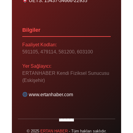
UETS: 15437-34666-22935
Bilgiler
Faaliyet Kodları:
591105, 479114, 581200, 603100
Yer Sağlayıcı:
ERTANHABER Kendi Fiziksel Sunucusu
(Eskişehir)
www.ertanhaber.com
© 2025
ERTAN HABER
- Tüm hakları saklıdır.