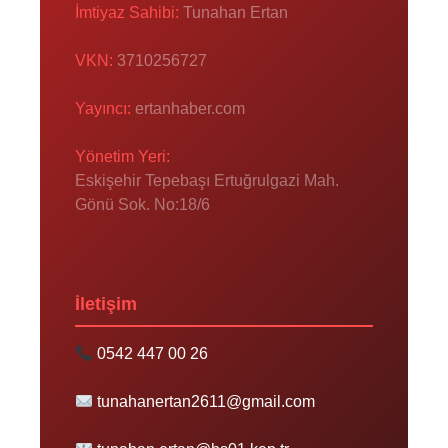
İmtiyaz Sahibi:
Tunahan Ertan
VKN:
3710256727
Yayıncı:
ertanhaber.com
Yönetim Yeri:
Eskişehir Tepebaşı Ertuğrulgazi Mah.
Gönü Sok. No:18/6
İletişim
0542 447 00 26
tunahanertan2611@gmail.com