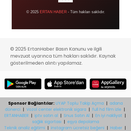
© 2025
ERTAN HABER
- Tüm hakları saklıdır.
© 2025 ErtanHaber Basın Kanunu ve ilgili
mevzuat uyarınca tüm hakları saklıdır. Kaynak
gösterilmeden alıntı yapılamaz.
Sponsor Bağlantılar:
UYAP Toplu Takip Açma
|
adana
dönerci
|
Vozol center elektronik sigara
|
full hd film izle
|
ERTANHABER
|
iptv satın al
|
Snus Satın Al
|
En iyi nakliyat
|
sağlık sigortası
|
eşya depolama
Teknik analiz eğitimi
|
instagram ücretsiz beğeni
|
Haber
|