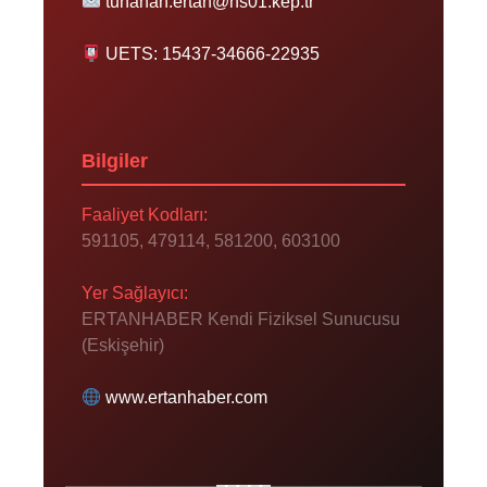
tunahan.ertan@hs01.kep.tr
UETS: 15437-34666-22935
Bilgiler
Faaliyet Kodları:
591105, 479114, 581200, 603100
Yer Sağlayıcı:
ERTANHABER Kendi Fiziksel Sunucusu
(Eskişehir)
www.ertanhaber.com