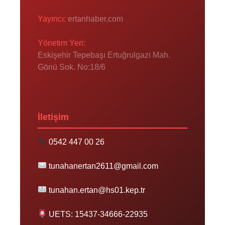
Yayıncı:
ertanhaber.com
Yönetim Yeri:
Eskişehir Tepebaşı Ertuğrulgazi Mah.
Gönü Sok. No:18/6
İletişim
0542 447 00 26
tunahanertan2611@gmail.com
tunahan.ertan@hs01.kep.tr
UETS: 15437-34666-22935