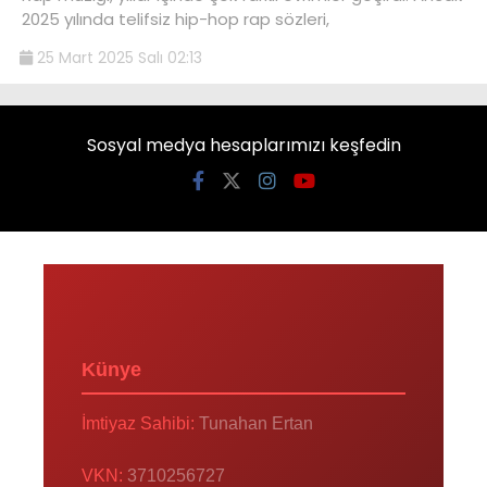
2025 yılında telifsiz hip-hop rap sözleri,
25 Mart 2025 Salı 02:13
Sosyal medya hesaplarımızı keşfedin
Künye
İmtiyaz Sahibi:
Tunahan Ertan
VKN:
3710256727