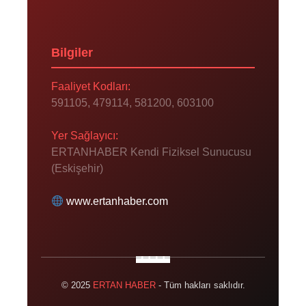
Bilgiler
Faaliyet Kodları:
591105, 479114, 581200, 603100
Yer Sağlayıcı:
ERTANHABER Kendi Fiziksel Sunucusu
(Eskişehir)
www.ertanhaber.com
© 2025
ERTAN HABER
- Tüm hakları saklıdır.