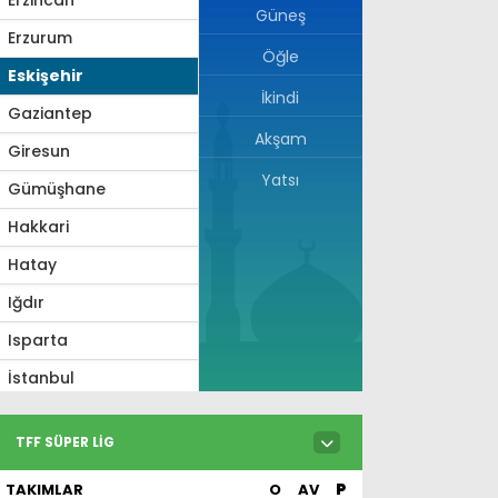
Güneş
Erzurum
Öğle
Eskişehir
İkindi
Gaziantep
Akşam
Giresun
Yatsı
Gümüşhane
Hakkari
Hatay
Iğdır
Isparta
İstanbul
İzmir
TFF SÜPER LIG
Kahramanmaraş
TAKIMLAR
O
AV
P
Karabük