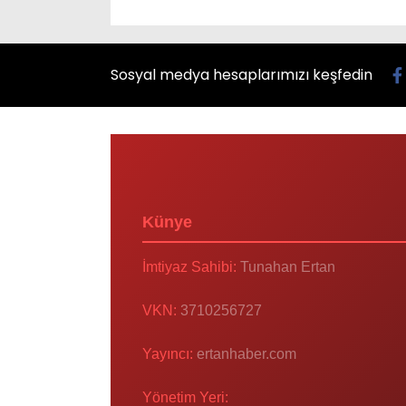
Sosyal medya hesaplarımızı keşfedin
Künye
İmtiyaz Sahibi:
Tunahan Ertan
VKN:
3710256727
Yayıncı:
ertanhaber.com
Yönetim Yeri: