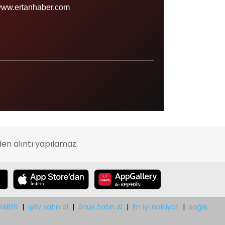
Sinop
ww.ertanhaber.com
Şırnak
Sivas
Tekirdağ
Tokat
Trabzon
Tunceli
Uşak
en alıntı yapılamaz.
Van
Yalova
Yozgat
Zonguldak
HABER
|
iptv satın al
|
Snus Satın Al
|
En iyi nakliyat
|
sağlık