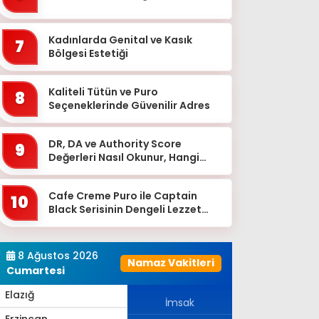
Bingöl
Bitlis
Kadınlarda Genital ve Kasık
7
Bolu
Bölgesi Estetiği
Burdur
Kaliteli Tütün ve Puro
8
Bursa
Seçeneklerinde Güvenilir Adres
Çanakkale
DR, DA ve Authority Score
9
Çankırı
Değerleri Nasıl Okunur, Hangi
Eşikten Sonra Anlam Kazanır?
Çorum
Cafe Creme Puro ile Captain
Denizli
10
Black Serisinin Dengeli Lezzet
Diyarbakır
Dünyası
Düzce
8 Ağustos 2026
Namaz Vakitleri
Edirne
Cumartesi
Elazığ
İmsak
Erzincan