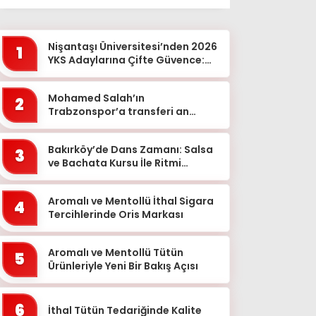
Ağrı
Aksaray
Nişantaşı Üniversitesi’nden 2026
1
Amasya
YKS Adaylarına Çifte Güvence:
Sabit Ücret ve Kesintisiz Burs
Ankara
Mohamed Salah’ın
2
Antalya
Trabzonspor’a transferi an
meselesi!
Ardahan
Bakırköy’de Dans Zamanı: Salsa
Artvin
3
ve Bachata Kursu İle Ritmi
Aydın
Yakalayın!
Balıkesir
Aromalı ve Mentollü İthal Sigara
4
Tercihlerinde Oris Markası
Bartın
Batman
Aromalı ve Mentollü Tütün
5
Ürünleriyle Yeni Bir Bakış Açısı
Bayburt
Bilecik
6
İthal Tütün Tedariğinde Kalite