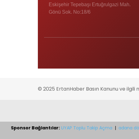
Eskişehir Tepebaşı Ertuğrulgazi Mah.
Gönü Sok. No:18/6
© 2025 ErtanHaber Basın Kanunu ve ilgili 
Sponsor Bağlantılar:
UYAP Toplu Takip Açma
|
adana dö