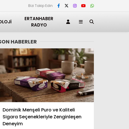
Bizi Takip Edin
ERTANHABER
OLOJI
RADYO
SON HABERLER
Adana
Dominik Menşeli Puro ve Kaliteli
Adıyaman
Sigara Seçenekleriyle Zenginleşen
Afyonkarahisar
Deneyim