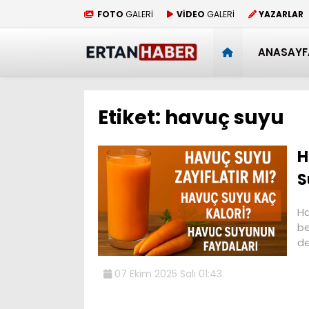
FOTO
GALERİ
VİDEO
GALERİ
YAZARLAR
ANASAYF
Etiket:
havuç suyu
H
S
Ha
be
de
07 Ekim 2025 Salı 01:43