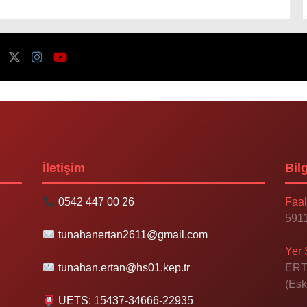
İletişim
Bilg
0542 447 00 26
Faal
5911
tunahanertan2611@gmail.com
Yer 
tunahan.ertan@hs01.kep.tr
ERT
(Esk
UETS: 15437-34666-22935