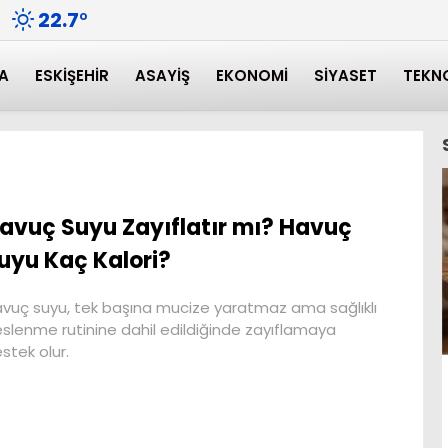
22.7
°
A
ESKIŞEHIR
ASAYIŞ
EKONOMI
SIYASET
TEKN
avuç Suyu Zayıflatır mı? Havuç
uyu Kaç Kalori?
vuç suyu, tek başına mucize yaratmaz ama sağlıklı
slenme rutinine dahil edildiğinde zayıflamaya
stek olur.