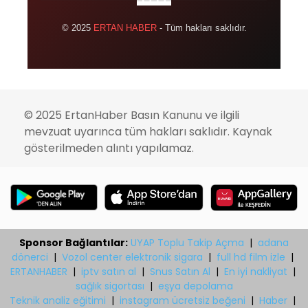
© 2025
ERTAN HABER
- Tüm hakları saklıdır.
© 2025 ErtanHaber Basın Kanunu ve ilgili
mevzuat uyarınca tüm hakları saklıdır. Kaynak
gösterilmeden alıntı yapılamaz.
Sponsor Bağlantılar:
UYAP Toplu Takip Açma
|
adana
dönerci
|
Vozol center elektronik sigara
|
full hd film izle
|
ERTANHABER
|
iptv satın al
|
Snus Satın Al
|
En iyi nakliyat
|
sağlık sigortası
|
eşya depolama
Teknik analiz eğitimi
|
instagram ücretsiz beğeni
|
Haber
|