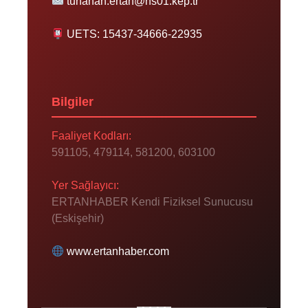
tunahan.ertan@hs01.kep.tr
UETS: 15437-34666-22935
Bilgiler
Faaliyet Kodları:
591105, 479114, 581200, 603100
Yer Sağlayıcı:
ERTANHABER Kendi Fiziksel Sunucusu
(Eskişehir)
www.ertanhaber.com