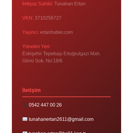
İmtiyaz Sahibi:
Tunahan Ertan
VKN:
3710256727
Yayıncı:
ertanhaber.com
Yönetim Yeri:
Eskişehir Tepebaşı Ertuğrulgazi Mah.
Gönü Sok. No:18/6
İletişim
0542 447 00 26
tunahanertan2611@gmail.com