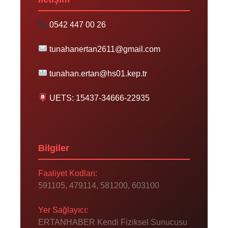
0542 447 00 26
tunahanertan2611@gmail.com
tunahan.ertan@hs01.kep.tr
UETS: 15437-34666-22935
Bilgiler
Faaliyet Kodları:
591105, 479114, 581200, 603100
Yer Sağlayıcı:
ERTANHABER Kendi Fiziksel Sunucusu