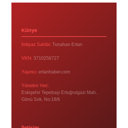
Künye
İmtiyaz Sahibi:
Tunahan Ertan
VKN:
3710256727
Yayıncı:
ertanhaber.com
Yönetim Yeri:
Eskişehir Tepebaşı Ertuğrulgazi Mah.
Gönü Sok. No:18/6
İletişim