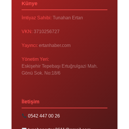
Künye
İmtiyaz Sahibi:
Tunahan Ertan
VKN:
3710256727
Yayıncı:
ertanhaber.com
Yönetim Yeri:
Eskişehir Tepebaşı Ertuğrulgazi Mah.
Gönü Sok. No:18/6
İletişim
0542 447 00 26