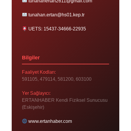
tunahanertan2611@gmail.com
tunahan.ertan@hs01.kep.tr
UETS: 15437-34666-22935
Bilgiler
Faaliyet Kodları:
591105, 479114, 581200, 603100
Yer Sağlayıcı:
ERTANHABER Kendi Fiziksel Sunucusu
(Eskişehir)
www.ertanhaber.com