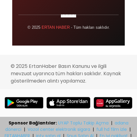
© 2025
ERTAN HABER
- Tüm hakları saklıdır.
© 2025 ErtanHaber Basın Kanunu ve ilgili
mevzuat uyarınca tüm hakları saklıdır. Kaynak
gösterilmeden alıntı yapılamaz.
Sponsor Bağlantılar:
UYAP Toplu Takip Açma
|
adana
dönerci
|
Vozol center elektronik sigara
|
full hd film izle
|
ERTANHABER
|
iptv satın al
|
Snus Satın Al
|
En iyi nakliyat
|