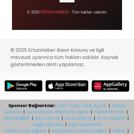
© 2025
ERTAN HABER
- Tüm hakları saklıdır.
© 2025 ErtanHaber Basın Kanunu ve ilgili
mevzuat uyarınca tüm hakları saklıdır. Kaynak
gösterilmeden alıntı yapılamaz.
Sponsor Bağlantılar:
UYAP Toplu Takip Açma
|
adana
dönerci
|
Vozol center elektronik sigara
|
full hd film izle
|
ERTANHABER
|
iptv satın al
|
Snus Satın Al
|
En iyi nakliyat
|
sağlık sigortası
|
eşya depolama
Teknik analiz eğitimi
|
instagram ücretsiz beğeni
|
Haber
|