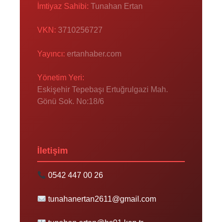
İmtiyaz Sahibi:
Tunahan Ertan
VKN:
3710256727
Yayıncı:
ertanhaber.com
Yönetim Yeri:
Eskişehir Tepebaşı Ertuğrulgazi Mah.
Gönü Sok. No:18/6
İletişim
0542 447 00 26
tunahanertan2611@gmail.com