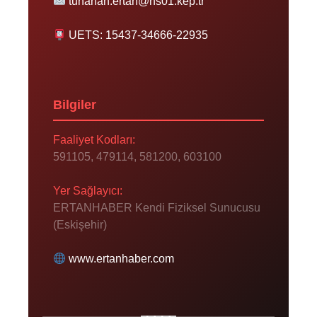
tunahan.ertan@hs01.kep.tr
UETS: 15437-34666-22935
Bilgiler
Faaliyet Kodları:
591105, 479114, 581200, 603100
Yer Sağlayıcı:
ERTANHABER Kendi Fiziksel Sunucusu
(Eskişehir)
www.ertanhaber.com