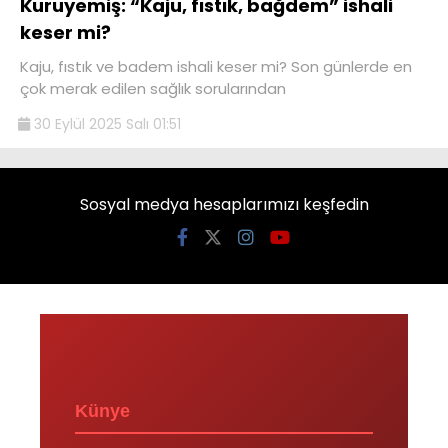
Kuruyemiş: “Kaju, fıstık, bağdem” ishali
keser mi?
Kaju, fıstık ve badem ishali keser mi? Son günlerde en
çok merak edilen sağlık sorularından
30 Eylül 2025 Salı 01:51
Sosyal medya hesaplarımızı keşfedin
Künye