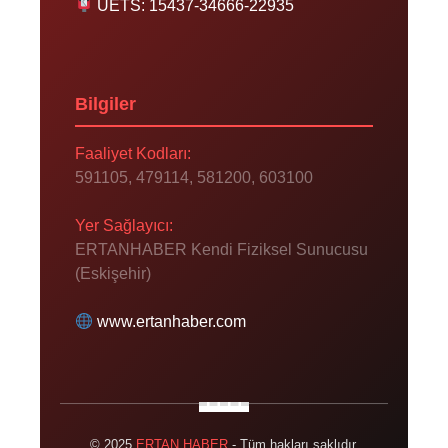
UETS: 15437-34666-22935
Bilgiler
Faaliyet Kodları:
591105, 479114, 581200, 603100
Yer Sağlayıcı:
ERTANHABER Kendi Fiziksel Sunucusu
(Eskişehir)
www.ertanhaber.com
© 2025
ERTAN HABER
- Tüm hakları saklıdır.