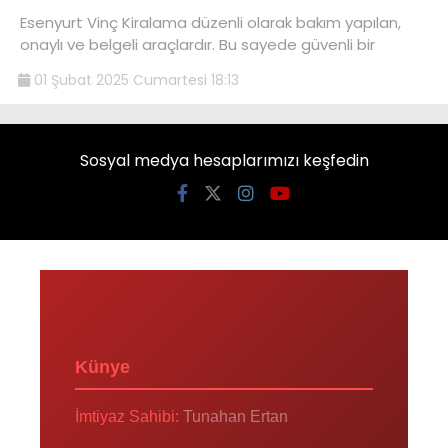
Esenyurt Vinç Kiralama düzenli olarak bakım yapılan,
onaylı ve belgeli araçlardır. Bu sayede güvenli bir
01 Şubat 2025 Cumartesi 18:13
Sosyal medya hesaplarımızı keşfedin
Künye
İmtiyaz Sahibi:
Tunahan Ertan