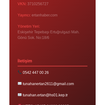
VKN:
3710256727
Yayıncı:
ertanhaber.com
Yönetim Yeri:
Eskişehir Tepebaşı Ertuğrulgazi Mah.
Gönü Sok. No:18/6
İletişim
0542 447 00 26
tunahanertan2611@gmail.com
tunahan.ertan@hs01.kep.tr