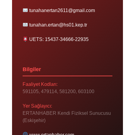
tunahanertan2611@gmail.com
tunahan.ertan@hs01.kep.tr
UETS: 15437-34666-22935
Bilgiler
Faaliyet Kodları:
591105, 479114, 581200, 603100
Yer Sağlayıcı:
ERTANHABER Kendi Fiziksel Sunucusu
(Eskişehir)
www.ertanhaber.com