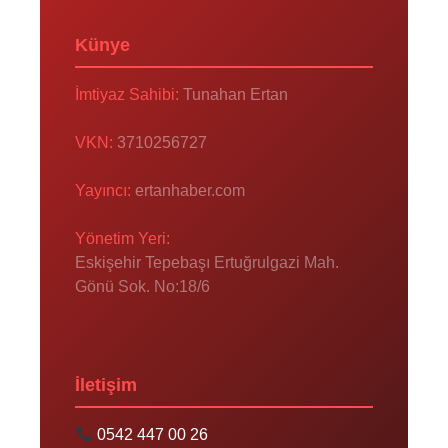
Künye
İmtiyaz Sahibi:
Tunahan Ertan
VKN:
3710256727
Yayıncı:
ertanhaber.com
Yönetim Yeri:
Eskişehir Tepebaşı Ertuğrulgazi Mah.
Gönü Sok. No:18/6
İletişim
0542 447 00 26