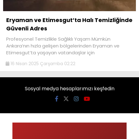
Eryaman ve Etimesgut’ta Halı Temizliğinde
Güvenli Adres
Profesyonel Temizlikle Sağlıklı Yaşam Mümkün
Ankara’nın hızla gelişen bölgelerinden Eryaman ve
Etimesgut’ta yaşayan vatandaşlar için
16 Nisan 2025 Çarşamba 02:22
Sosyal medya hesaplarımızı keşfedin