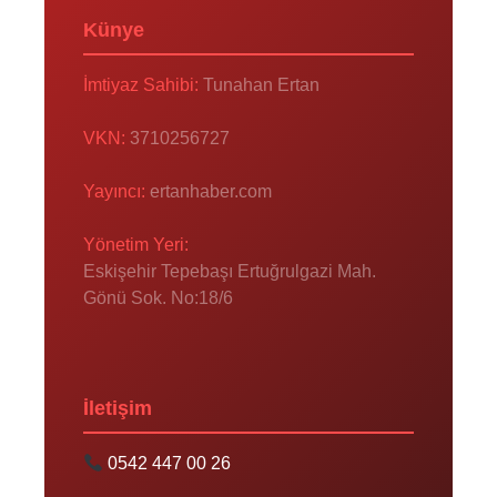
Künye
İmtiyaz Sahibi:
Tunahan Ertan
VKN:
3710256727
Yayıncı:
ertanhaber.com
Yönetim Yeri:
Eskişehir Tepebaşı Ertuğrulgazi Mah.
Gönü Sok. No:18/6
İletişim
0542 447 00 26