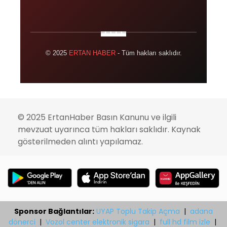
© 2025
ERTAN HABER
- Tüm hakları saklıdır.
© 2025 ErtanHaber Basın Kanunu ve ilgili
mevzuat uyarınca tüm hakları saklıdır. Kaynak
gösterilmeden alıntı yapılamaz.
Sponsor Bağlantılar:
UYAP Toplu Takip Açma
|
adana
dönerci
|
Vozol center elektronik sigara
|
full hd film izle
|