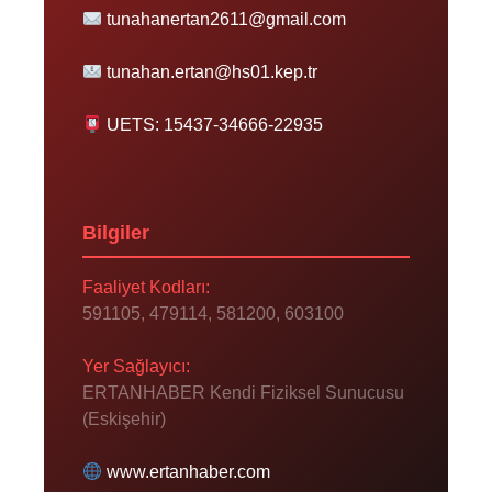
tunahanertan2611@gmail.com
tunahan.ertan@hs01.kep.tr
UETS: 15437-34666-22935
Bilgiler
Faaliyet Kodları:
591105, 479114, 581200, 603100
Yer Sağlayıcı:
ERTANHABER Kendi Fiziksel Sunucusu
(Eskişehir)
www.ertanhaber.com