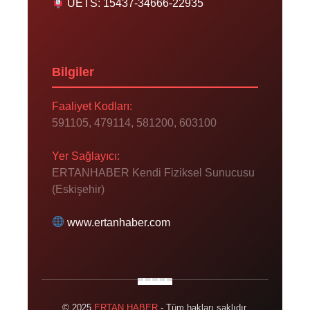
UETS: 15437-34666-22935
Bilgiler
Faaliyet Kodları:
591105, 479114, 581200, 603100
Yer Sağlayıcı:
ERTANHABER Kendi Fiziksel Sunucusu
(Eskişehir)
www.ertanhaber.com
© 2025
ERTAN HABER
- Tüm hakları saklıdır.