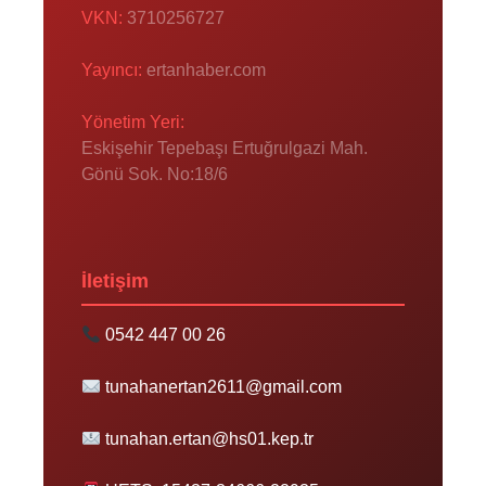
VKN:
3710256727
Yayıncı:
ertanhaber.com
Yönetim Yeri:
Eskişehir Tepebaşı Ertuğrulgazi Mah.
Gönü Sok. No:18/6
İletişim
0542 447 00 26
tunahanertan2611@gmail.com
tunahan.ertan@hs01.kep.tr