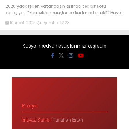
2026 yaklaşırken vatandaşın aklında tek bir soru
dolaşıyor: “Yeni yılda maaşlar ne kadar artacak?” Hayat
10 Aralık 2025 Çarşamba 22:28
Sosyal medya hesaplarımızı keşfedin
Künye
İmtiyaz Sahibi:
Tunahan Ertan